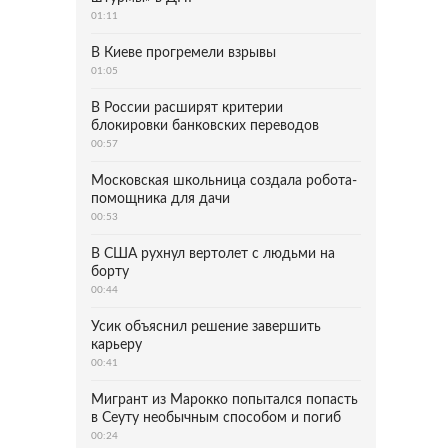
01:11
В Киеве прогремели взрывы
01:05
В России расширят критерии
блокировки банковских переводов
00:57
Московская школьница создала робота-
помощника для дачи
00:53
В США рухнул вертолет с людьми на
борту
00:44
Усик объяснил решение завершить
карьеру
00:41
Мигрант из Марокко попытался попасть
в Сеуту необычным способом и погиб
00:24