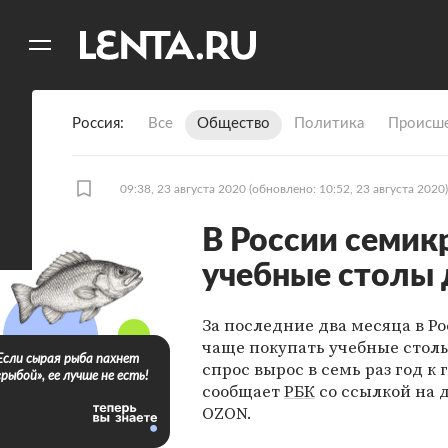
11
A
Россия
Все
Общество
Политика
Происше
09:38, 23 августа 2020
(обновлено: 10:52, 23 августа 2020)
В России семик
учебные столы 
За последние два месяца в Р
чаще покупать учебные столы
Если сырая рыба пахнет
спрос вырос в семь раз год к 
«рыбой», ее лучше не есть!
сообщает
РБК
со ссылкой на 
OZON.