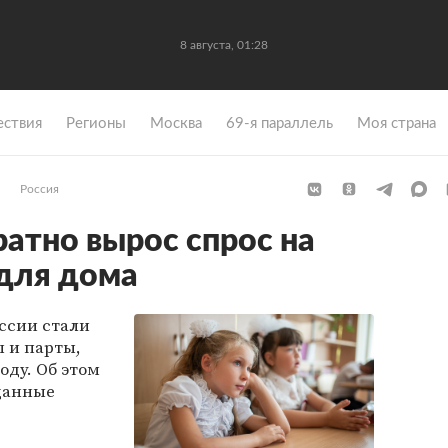
8 августа, 01:28
ствия
Регионы
Москва
69-я параллель
Моя страна
Россия
ратно вырос спрос на
для дома
оссии стали
 и парты,
году. Об этом
данные