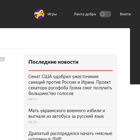
Игры
Лента добра
Войти
Последние новости
Сенат США одобрил ужесточение
санкций против России и Ирана. Проект
сенатора-русофоба Грэма смог получить
большинство голосов
00:57
Мать украинского военного избили и
выгнали из автобуса за русский язык
01:12
Драпатый распорядился начать «мясные
штурмы» в ДНР