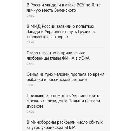
В России увидели в атаке ВСУ по Ялте
личную месть Зеленского
09:52
В МИД России заявили о попытках
Запада и Украины втянуть Грузию в
«кровавые авантюры»
09:49
Стало известно о привилегиях
любовницы главы ФИФА в УЕФА
09:47
Семья из трех человек пропала во время
рыбалки в российском регионе
09:33
Призвавшего помогать Украине «бить
москаля» президента Польши назвали
дураком
09:21
В Минобороны раскрыли число сбитых
за утро украинских БПЛА