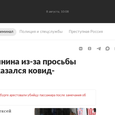
8 августа, 10:08
иминал
Полиция и спецслужбы
Преступная Россия
нина из-за просьбы
азался ковид-
бурге арестовали убийцу пассажира после замечания об
ексей