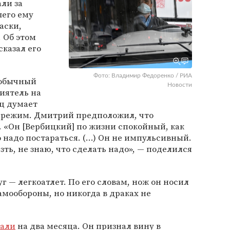
али за
шего ему
аски,
 Об этом
сказал его
Фото: Владимир Федоренко / РИА
н обычный
Новости
риятель на
ец думает
 режим. Дмитрий предположил, что
 «Он [Вербицкий] по жизни спокойный, как
 надо постараться. (...) Он не импульсивный.
зть, не знаю, что сделать надо», — поделился
г — легкоатлет. По его словам, нож он носил
самообороны, но никогда в драках не
вали
на два месяца. Он признал вину в