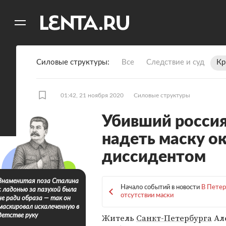
11
A
Силовые структуры
Все
Следствие и суд
Кр
01:42, 21 ноября 2020
Силовые структуры
Убивший россия
надеть маску ок
диссидентом
Знаменитая поза Сталина
Начало событий в новости
В Петер
с ладонью за пазухой была
отсутствии маски
не ради образа — так он
маскировал искалеченную в
Житель
Санкт-Петербурга
Ал
детстве руку