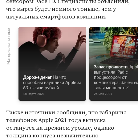
сенсором Face ID. Специалисты объяснили,
что вырез будет немного тоньше, чем у
актуальных смартфонов компании.
Материалы по теме
Запас прочности.
Appl
выпустила iPad с
Дороже денег
На что
процессором от
способны наушники Apple за
компьютера. Зачем е
63 тысячи рублей
такая мощность?
18 марта 2021
26 мая 2021
Также источники сообщили, что габариты
телефонов Apple 2021 года выпуска
останутся на прежнем уровне, однако
толщина корпуса незначительно