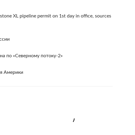
stone XL pipeline permit on 1st day in office, sources
ссии
а по «Северному потоку-2»
ия Америки