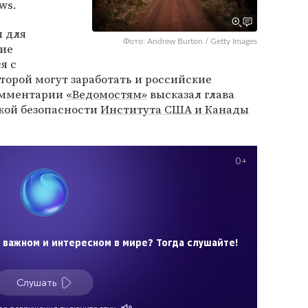
ws.
м для
Фото: Andrew Burton / Getty Images
шие
я с
оторой могут заработать и российские
комментарии
«Ведомостям»
высказал глава
кой безопасности
Института США и Канады