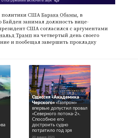
м политики США
Барака Обамы
, в
 Байден занимал должность вице-
й президент США согласился с аргументами
нальд Трамп
на четвертый день своего
ние и пообещал завершить прокладку
Одиссея «Академика
Черского»
«Газпром»
впервые допустил провал
«Северного потока-2».
Способное его
ова
достроить судно
потратило год зря
20 января 2021