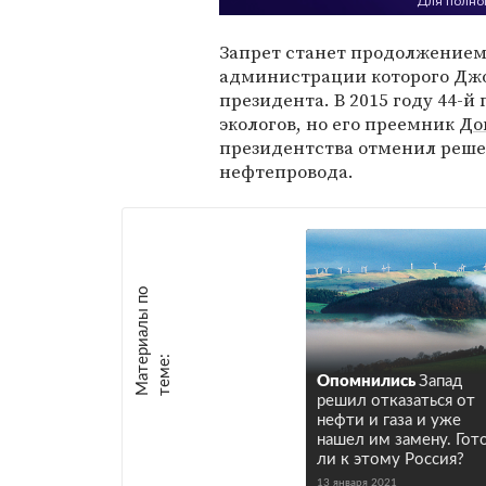
Запрет станет продолжение
администрации которого Джо
президента. В 2015 году 44-
экологов, но его преемник
До
президентства отменил реше
нефтепровода.
М
а
т
р
и
а
л
ы
п
о
т
е
м
е
е
:
Опомнились
Запад
решил отказаться от
нефти и газа и уже
нашел им замену. Гот
ли к этому Россия?
13 января 2021