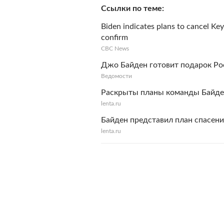
Ссылки по теме
Biden indicates plans to cancel Key
confirm
CBC News
Джо Байден готовит подарок Ро
Ведомости
Раскрыты планы команды Байден
lenta.ru
Байден представил план спасен
lenta.ru