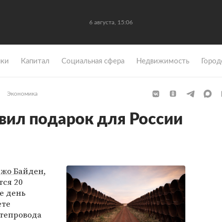
6 августа, 15:06
ки
Капитал
Социальная сфера
Недвижимость
Город
Экономика
вил подарок для России
жо Байден
,
тся 20
е день
ете
тепровода