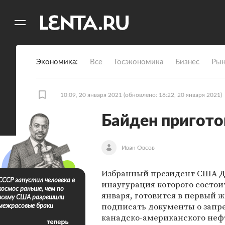
11
A
Экономика
Все
Госэкономика
Бизнес
Рын
10:09, 20 января 2021
(обновлено: 18:22, 20 января 2021)
Байден пригото
Иван Овсов
Избранный президент США
Д
СССР запустил человека в
инаугурация которого состои
космос раньше, чем по
января, готовится в первый ж
всему США разрешили
подписать документы о запр
межрасовые браки
канадско-американского неф