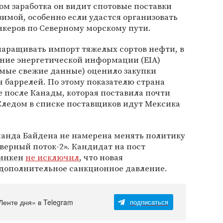
м заработка он видит спотовые поставки
зимой, особенно если удастся организовать
нкеров по Северному морскому пути.
аращивать импорт тяжелых сортов нефти, в
ение энергетической информации (EIA)
амые свежие данные) оценило закупки
ч баррелей. По этому показателю страна
е после Канады, которая поставила почти
Следом в списке поставщиков идут Мексика
оманда Байдена не намерена менять политику
верный поток-2». Кандидат на пост
инкен
не исключил
, что новая
дополнительное санкционное давление.
Ленте дня» в Telegram
подписаться