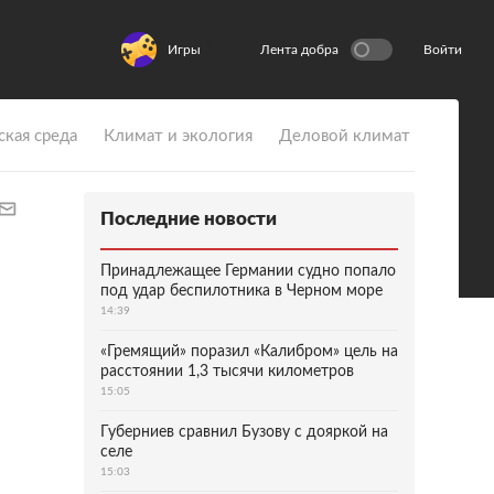
Игры
Лента добра
Войти
ская среда
Климат и экология
Деловой климат
Последние новости
Принадлежащее Германии судно попало
под удар беспилотника в Черном море
14:39
«Гремящий» поразил «Калибром» цель на
расстоянии 1,3 тысячи километров
15:05
Губерниев сравнил Бузову с дояркой на
селе
15:03