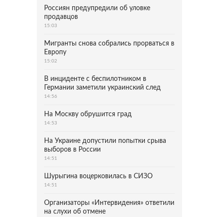
Россиян предупредили об уловке
продавцов
15:03
Мигранты снова собрались прорваться в
Европу
15:02
В инциденте с беспилотником в
Германии заметили украинский след
14:56
На Москву обрушится град
14:53
На Украине допустили попытки срыва
выборов в России
14:51
Шурыгина воцерковилась в СИЗО
14:51
Организаторы «Интервидения» ответили
на слухи об отмене