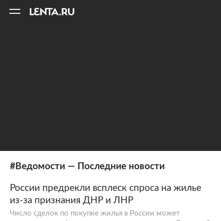
11
A
#Ведомости — Последние новости
России предрекли всплеск спроса на жилье
из-за признания ДНР и ЛНР
Число сделок по покупке жилья в России может