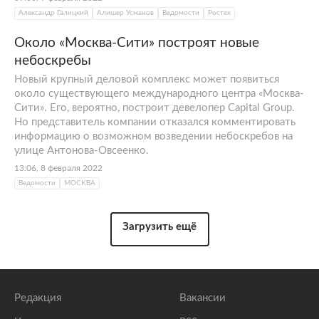
Александр Галицкий
Алишер Усманов
Ведомости
Ростех
Около «Москва-Сити» построят новые
небоскребы
Новый крупный деловой комплекс может появиться
около существующего международного центра «Москва-
Сити». Его, вероятно, построит девелопер Capital Group.
Но представитель компании отказался комментировать
информацию о возможном возведении небоскребов на
улице Антонова-Овсеенко.
13:06, 8 февраля 2022
Ведомости
МОСКВА
Загрузить ещё
Редакция
Вакансии