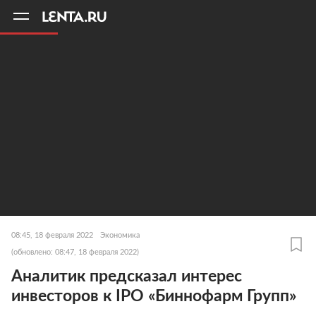
11
A
08:45, 18 февраля 2022
Экономика
(обновлено: 08:47, 18 февраля 2022)
Аналитик предсказал интерес
инвесторов к IPO «Биннофарм Групп»