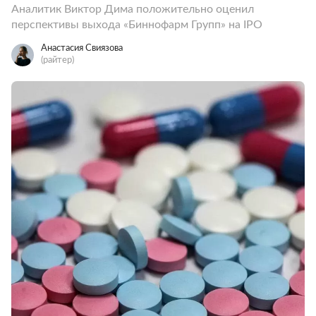
Аналитик Виктор Дима положительно оценил
перспективы выхода «Биннофарм Групп» на IPO
Анастасия Свиязова
(райтер)