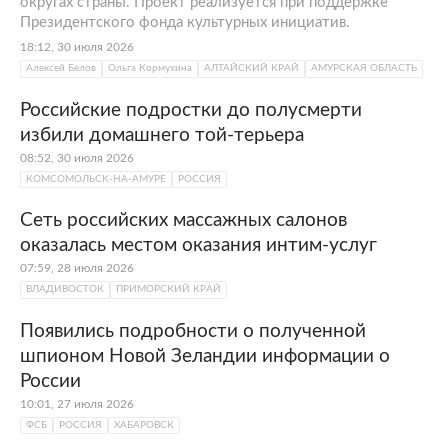
округах страны. Проект реализуется при поддержке
Президентского фонда культурных инициатив.
18:12, 30 июля 2026
Алексей Белов
Ольга Кормухина
АЛТАЙСКИЙ КРАЙ
АМУРСКАЯ ОБЛАСТЬ
Российские подростки до полусмерти
избили домашнего той-терьера
08:52, 30 июля 2026
КОМСОМОЛЬСК-НА-АМУРЕ
РОССИЯ
Сеть российских массажных салонов
оказалась местом оказания интим-услуг
07:59, 28 июля 2026
ВЛАДИВОСТОК
ПРИМОРСКИЙ КРАЙ
Появились подробности о полученной
шпионом Новой Зеландии информации о
России
10:01, 27 июля 2026
ФСБ
РОССИЯ
ХАБАРОВСК