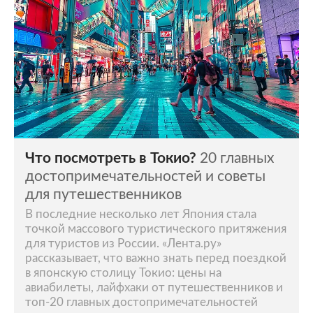
Что посмотреть в Токио?
20 главных
достопримечательностей и советы
для путешественников
В последние несколько лет Япония стала
точкой массового туристического притяжения
для туристов из России. «Лента.ру»
рассказывает, что важно знать перед поездкой
в японскую столицу Токио: цены на
авиабилеты, лайфхаки от путешественников и
топ-20 главных достопримечательностей