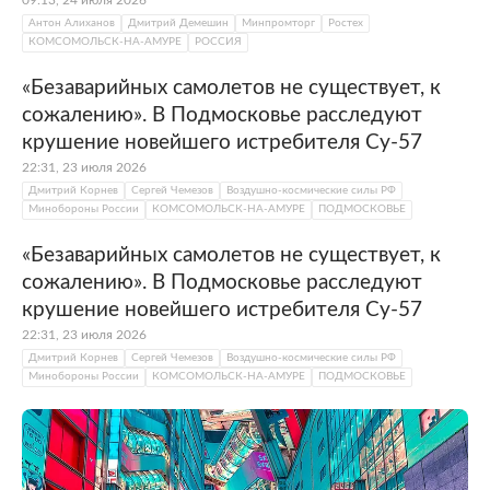
Антон Алиханов
Дмитрий Демешин
Минпромторг
Ростех
КОМСОМОЛЬСК-НА-АМУРЕ
РОССИЯ
«Безаварийных самолетов не существует, к
сожалению». В Подмосковье расследуют
крушение новейшего истребителя Су-57
22:31, 23 июля 2026
Дмитрий Корнев
Сергей Чемезов
Воздушно-космические силы РФ
Минобороны России
КОМСОМОЛЬСК-НА-АМУРЕ
ПОДМОСКОВЬЕ
«Безаварийных самолетов не существует, к
сожалению». В Подмосковье расследуют
крушение новейшего истребителя Су-57
22:31, 23 июля 2026
Дмитрий Корнев
Сергей Чемезов
Воздушно-космические силы РФ
Минобороны России
КОМСОМОЛЬСК-НА-АМУРЕ
ПОДМОСКОВЬЕ