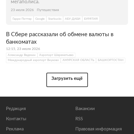
мегаполиса.
23 июля 2026
Путешествия
Гарри Поттер
Google
Starbucks
АБУ-ДАБИ
БУРЯТИЯ
В Сбере рассказали об обмене валюты в
банкоматах
12:15, 23 июля 2026
Александр Ведяхин
Аэропорт Шереметьево
Международный аэропорт Внуково
АМУРСКАЯ ОБЛАСТЬ
БАШКОРТОСТАН
Загрузить ещё
Редакция
Вакансии
Контакты
RSS
Реклама
Правовая информация