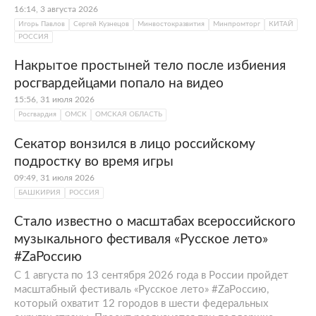
экстремальный и экологический туризм.
16:14, 3 августа 2026
Игорь Павлов
Сергей Кузнецов
Минвостокразвития
Минпромторг
КИТАЙ
РОССИЯ
Накрытое простыней тело после избиения
росгвардейцами попало на видео
15:56, 31 июля 2026
Росгвардия
ОМСК
ОМСКАЯ ОБЛАСТЬ
Секатор вонзился в лицо российскому
подростку во время игры
09:49, 31 июля 2026
БАШКИРИЯ
РОССИЯ
Стало известно о масштабах всероссийского
музыкального фестиваля «Русское лето»
#ZaРоссию
С 1 августа по 13 сентября 2026 года в России пройдет
масштабный фестиваль «Русское лето» #ZaРоссию,
который охватит 12 городов в шести федеральных