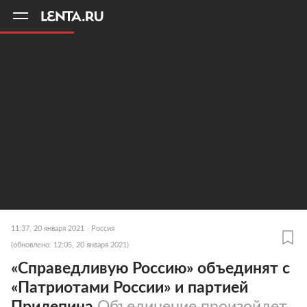
11
A
11:37, 20 января 2021
Россия
(обновлено: 12:05, 20 января 2021)
«Справедливую Россию» объединят с
«Патриотами России» и партией
Прилепина
Объединение произойдет