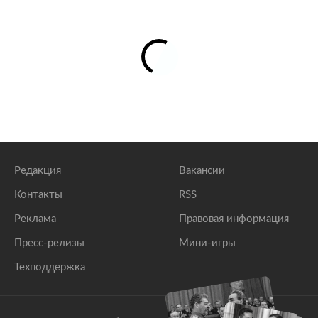
Редакция
Вакансии
Контакты
RSS
Реклама
Правовая информация
Пресс-релизы
Мини-игры
Техподдержка