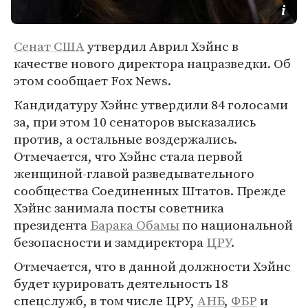
Сенат США
утвердил Аврил Хэйнс в
качестве нового директора нацразведки. Об
этом сообщает Fox News.
Кандидатуру Хэйнс утвердили 84 голосами
за, при этом 10 сенаторов высказались
против, а остальные воздержались.
Отмечается, что Хэйнс стала первой
женщиной-главой разведывательного
сообщества Соединенных Штатов. Прежде
Хэйнс занимала посты советника
президента
Барака Обамы
по национальной
безопасности и замдиректора
ЦРУ
.
Отмечается, что в данной должности Хэйнс
будет курировать деятельность 18
спецслужб, в том числе ЦРУ,
АНБ
,
ФБР
и