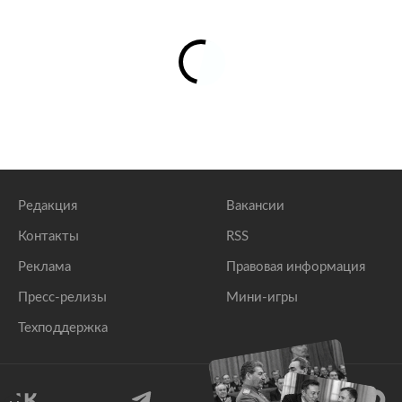
Редакция
Вакансии
Контакты
RSS
Реклама
Правовая информация
Пресс-релизы
Мини-игры
Техподдержка