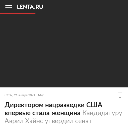
11
A
03:37, 21 января 2021
Мир
Директором нацразведки США
впервые стала женщина
Кандидатуру
Аврил Хэйнс утвердил сенат