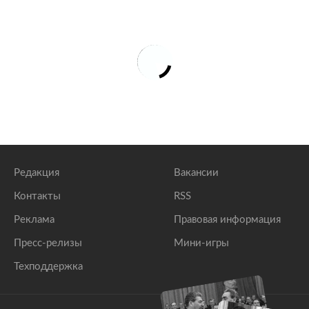
Редакция
Вакансии
Контакты
RSS
Реклама
Правовая информация
Пресс-релизы
Мини-игры
Техподдержка