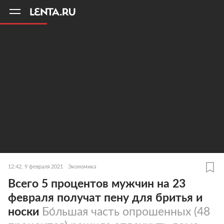
11
A
12:42, 9 февраля 2021
Экономика
Всего 5 процентов мужчин на 23
февраля получат пену для бритья и
носки
Бо́льшая часть опрошенных (48