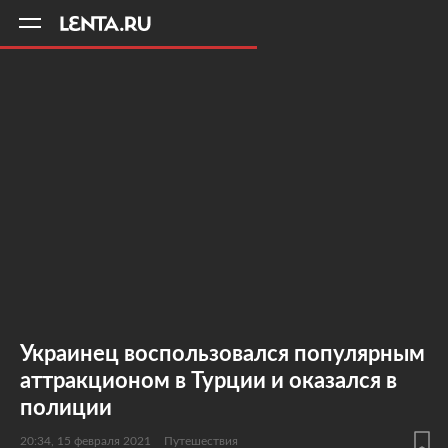
11
A
Украинец воспользовался популярным
аттракционом в Турции и оказался в
полиции
20:34, 15 февраля 2021
Путешествия