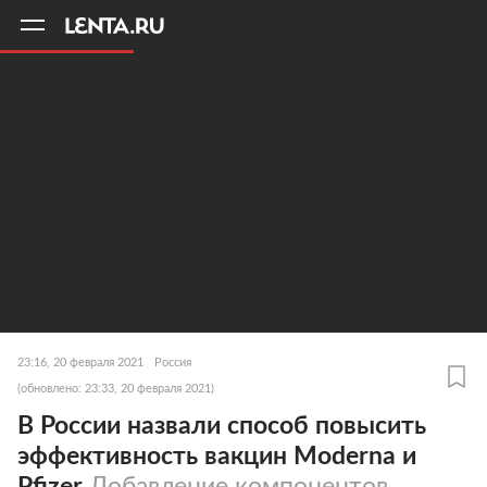
11
A
23:16, 20 февраля 2021
Россия
(обновлено: 23:33, 20 февраля 2021)
В России назвали способ повысить
эффективность вакцин Moderna и
Pfizer
Добавление компонентов