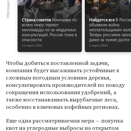
Материалы по теме
Страна советов
Компании по
Найдется все
В Росси
всему миру теряют
объявили войну
миллиарды из-за неудачных
неплательщикам нало
консультаций. Россия тоже в
Теперь россияне запл
опасности
даже за чужие долги
15 марта 2021
2 марта 2021
Чтобы добиться поставленной задачи,
компания будет высаживать устойчивые к
сложным погодным условиям деревья,
консультировать производителей по поводу
сокращения использования удобрений, а
также восстанавливать вырубаемые леса,
особенно в ключевых кофейных регионах.
Еще одна рассматриваемая мера — покупка
квот на углеродные выбросы на открытом