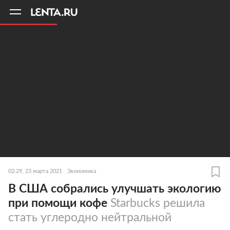
11
A
02:29, 23 марта 2021
Экономика
В США собрались улучшать экологию
при помощи кофе
Starbucks решила
стать углеродно нейтральной