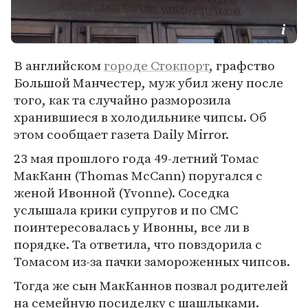
В английском
городе Стокпорт
, графство
Большой Манчестер, муж убил жену после
того, как та случайно разморозила
хранившиеся в холодильнике чипсы. Об
этом сообщает газета Daily Mirror.
23 мая прошлого года 49-летний Томас
МакКанн (Thomas McCann) поругался с
женой Ивонной (Yvonne). Соседка
услышала крики супругов и по СМС
поинтересовалась у Ивонны, все ли в
порядке. Та ответила, что повздорила с
Томасом из-за пачки замороженных чипсов.
Тогда же сын МакКаннов позвал родителей
на семейную посиделку с шашлыками.