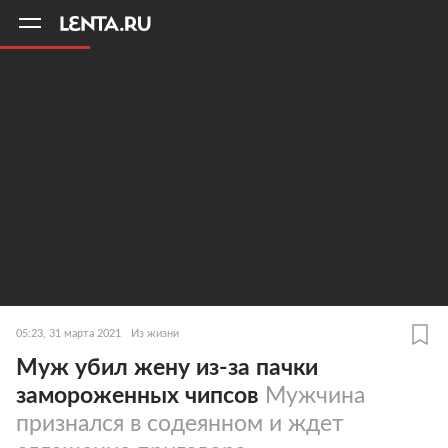
11
A
05:23, 31 марта 2021
Из жизни
Муж убил жену из-за пачки
замороженных чипсов
Мужчина
признался в содеянном и ждет