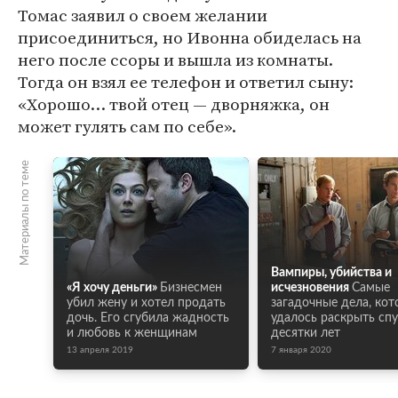
Томас заявил о своем желании
присоединиться, но Ивонна обиделась на
него после ссоры и вышла из комнаты.
Тогда он взял ее телефон и ответил сыну:
«Хорошо… твой отец — дворняжка, он
может гулять сам по себе».
Материалы по теме
Вампиры, убийства и
«Я хочу деньги»
Бизнесмен
исчезновения
Самые
убил жену и хотел продать
загадочные дела, ко
дочь. Его сгубила жадность
удалось раскрыть спу
и любовь к женщинам
десятки лет
13 апреля 2019
7 января 2020