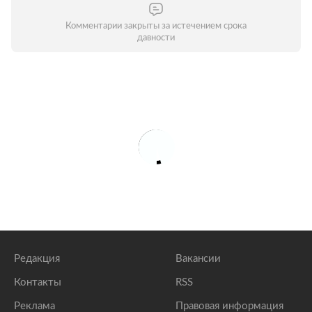
Комментарии закрыты за истечением срока
давности
Редакция
Вакансии
Контакты
RSS
Реклама
Правовая информация