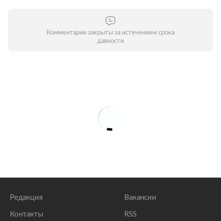
Комментарии закрыты за истечением срока
давности
Редакция
Вакансии
Контакты
RSS