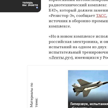
радиотехнический комплекс 
К42», который должен замен
«Резистор-Э», сообщает
ТАСС
источник в оборонно-промы
комплексе.
«Но в новом комплексе испол
российская электроника, и 
испытаний на одном из двух
испытательный тренировоч
«Ленты.ру»
), имеющихся у Ро
М
а
т
р
и
а
л
ы
п
о
т
е
м
е
е
:
Гиперзвук, испытани