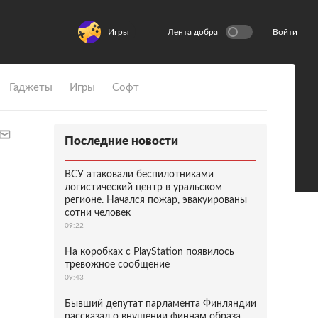
Игры
Лента добра
Войти
Гаджеты
Игры
Софт
Последние новости
ВСУ атаковали беспилотниками
логистический центр в уральском
регионе. Начался пожар, эвакуированы
сотни человек
09:22
На коробках с PlayStation появилось
тревожное сообщение
09:43
Бывший депутат парламента Финляндии
рассказал о внушении финнам образа