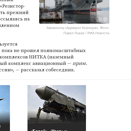
«Резистор-
ить прежний
, ссылаясь на
шленном
Авианосец «Адмирал Кузнецов». Фото:
Павел Львов / РИА Новости
ьзуется
он пока не прошел полномасштабных
 комплексов НИТКА (наземный
ный комплекс авиационный —
прим.
ссии», — рассказал собеседник.
я