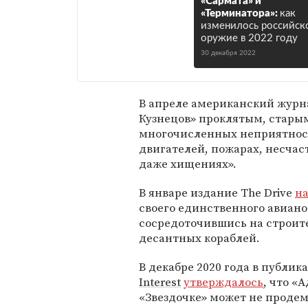
«Сармата» и
«Терминатора»:
как
изменилось российск
оружие в 2022 году
30 декабря 2022
В апреле американский журна
Кузнецов» проклятым, старым
многочисленных неприятностя
двигателей, пожарах, несчас
даже хищениях».
В январе издание The Drive
н
своего единственного авиано
сосредоточившись на строит
десантных кораблей.
В декабре 2020 года в публи
Interest
утверждалось
, что «
«Звездочке» может не проде