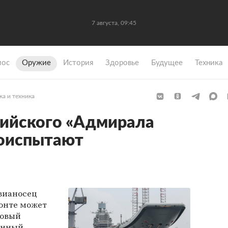
7 августа, 09:45
мос
Оружие
История
Здоровье
Будущее
Техника
ка и техника
сийского «Адмирала
доиспытают
вианосец
онте может
новый
анный