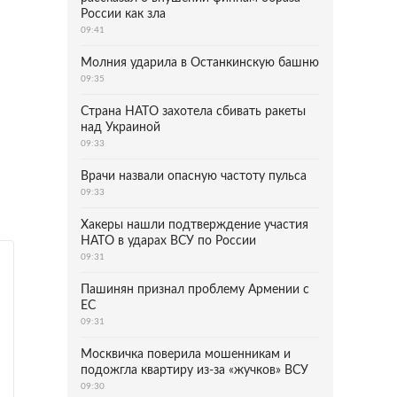
России как зла
09:41
Молния ударила в Останкинскую башню
09:35
Страна НАТО захотела сбивать ракеты
над Украиной
09:33
Врачи назвали опасную частоту пульса
09:33
Хакеры нашли подтверждение участия
НАТО в ударах ВСУ по России
09:31
Пашинян признал проблему Армении с
ЕС
09:31
Москвичка поверила мошенникам и
подожгла квартиру из-за «жучков» ВСУ
09:30