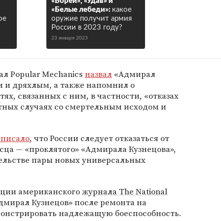
«Борей», «Удав» и
«Белые лебеди»:
какое
ое
оружие получит армия
России в 2023 году?
23 января 2023
л Popular Mechanics
назвал
«Адмирал
 и дряхлым, а также напомнил о
х, связанных с ним, в частности, «отказах
тных случаях со смертельным исходом и
аписало
, что России следует отказаться от
сца — «проклятого» «Адмирала Кузнецова»,
ельстве пары новых универсальных
кации американского
журнала The National
Адмирал Кузнецов» после ремонта на
монстрировать надлежащую боеспособность.