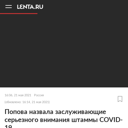
11
A
16:06, 21 мая 2021
Россия
(обновлено: 16:14, 21 мая 2021)
Попова назвала заслуживающие
серьезного внимания штаммы COVID-
19