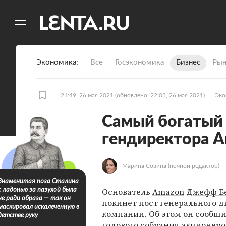
11
A
Экономика
Все
Госэкономика
Бизнес
Рын
21:49, 26 мая 2021
(обновлено: 22:03, 26 мая 2021)
Эко
Самый богатый 
гендиректора 
Марина Совина
(ночной редактор)
Знаменитая поза Сталина
Основатель
Amazon
Джефф Б
с ладонью за пазухой была
не ради образа — так он
покинет пост генерального д
маскировал искалеченную в
компании. Об этом он сообщи
детстве руку
годового собрания акционер