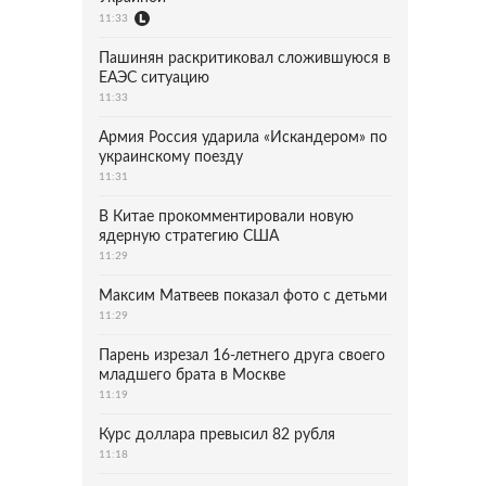
11:33
Пашинян раскритиковал сложившуюся в
ЕАЭС ситуацию
11:33
Армия Россия ударила «Искандером» по
украинскому поезду
11:31
В Китае прокомментировали новую
ядерную стратегию США
11:29
Максим Матвеев показал фото с детьми
11:29
Парень изрезал 16-летнего друга своего
младшего брата в Москве
11:19
Курс доллара превысил 82 рубля
11:18