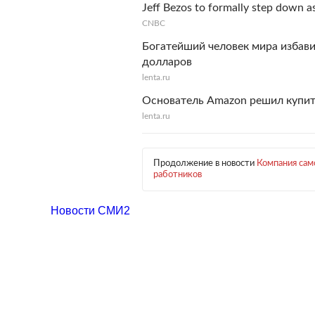
Jeff Bezos to formally step down a
CNBC
Богатейший человек мира избави
долларов
lenta.ru
Основатель Amazon решил купит
lenta.ru
Продолжение в новости
Компания сам
работников
Новости СМИ2