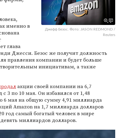
ловека,
как именно в
Джефф Безос. Фото: JASON REDMOND /
основана
Reuters
т
ет глава
Энди Джесси. Безос же получит должность
ля правления компании и будет больше
отворительным инициативам, а также
продал
акции своей компании на 6,7
с 3 по 10 мая. Он избавился от 1,48
о 6 мая на общую сумму 4,91 миллиарда
акций Amazon на 1,7 миллиарда долларов
2020 год самый богатый человек в мире
 девять миллиардов долларов.