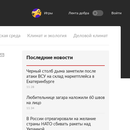
Игры
Лента добра
Войти
ская среда
Климат и экология
Деловой климат
Последние новости
Черный столб дыма заметили после
атаки ВСУ на склад маркетплейса в
Екатеринбурге
11:28
Любительнице загара наложили 60 швов
на лицо
11:34
В России отреагировали на желание
страны НАТО сбивать ракеты над
Украиной