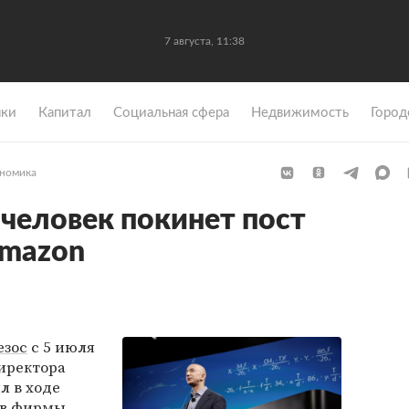
7 августа, 11:38
ки
Капитал
Социальная сфера
Недвижимость
Город
номика
человек покинет пост
Amazon
езос
с 5 июля
иректора
л в ходе
ов фирмы,