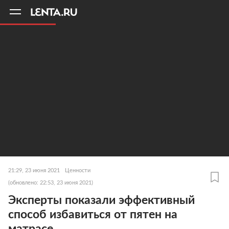
11
A
21:29, 23 июня 2021
Ценности
(обновлено: 22:53, 23 июня 2021)
Эксперты показали эффективный
способ избавиться от пятен на
матрасе