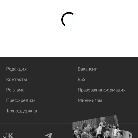
Редакция
Вакансии
Контакты
RSS
Реклама
Правовая информация
Пресс-релизы
Мини-игры
Техподдержка