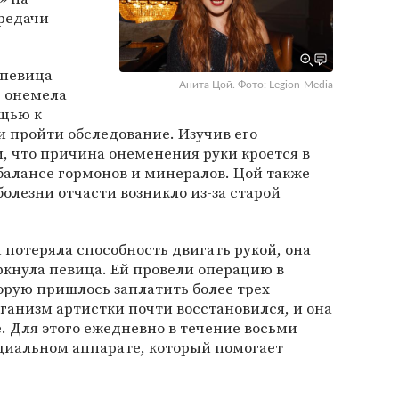
ередачи
 певица
Анита Цой. Фото: Legion-Media
е онемела
ощью к
и пройти обследование. Изучив его
и, что причина онеменения руки кроется в
балансе гормонов и минералов. Цой также
болезни отчасти возникло из-за старой
я потеряла способность двигать рукой, она
ркнула певица. Ей провели операцию в
орую пришлось заплатить более трех
ганизм артистки почти восстановился, и она
е. Для этого ежедневно в течение восьми
циальном аппарате, который помогает