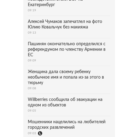
Екатеринбург
09:19
Алексей Чумаков запечатлел на фото
Юлию Ковальчук без макияжа
09:13
Пашинян окончательно определился с
референдумом по членству Армении в
ЕС
09:09
Женщина дала своему ребенку
необычное имя и попала из-за этого в
тюрьму
09:08
Willberries сообщила об эвакуации на
одном из объектов
09:05
Мошенники нацелились на любителей
городских развлечений
09:03