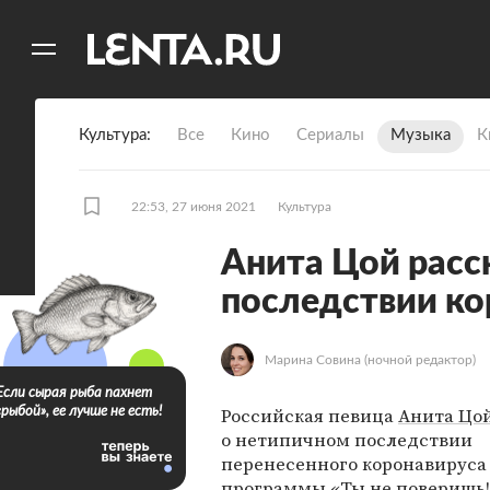
11
A
Культура
Все
Кино
Сериалы
Музыка
К
22:53, 27 июня 2021
Культура
Анита Цой расс
последствии ко
Марина Совина
(ночной редактор)
Если сырая рыба пахнет
Российская певица
Анита Цо
«рыбой», ее лучше не есть!
о нетипичном последствии
перенесенного коронавируса
программы «Ты не поверишь!