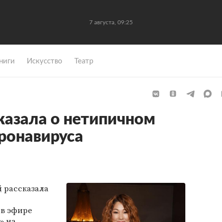
7 августа, 09:25
ниги
Искусство
Театр
казала о нетипичном
ронавируса
й
рассказала
 в эфире
» на