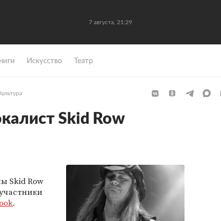
7 августа, 21:29
ниги
Искусство
Театр
Культура
калист Skid Row
ы Skid Row
 участники
ook
.