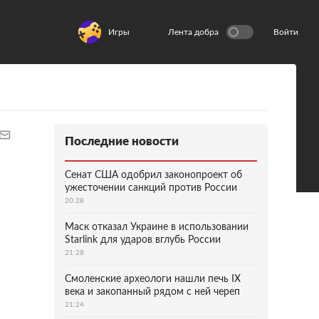
Игры
Лента добра
Войти
Последние новости
Сенат США одобрил законопроект об
ужесточении санкций против России
20:28
Маск отказал Украине в использовании
Starlink для ударов вглубь России
21:28
Смоленские археологи нашли печь IX
века и закопанный рядом с ней череп
21:24