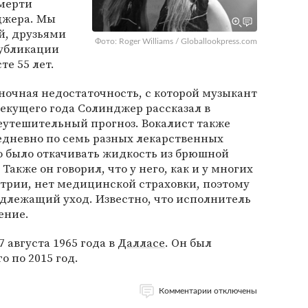
мерти
джера. Мы
й, друзьями
Фото: Roger Williams / Globallookpress.com
публикации
те 55 лет.
ночная недостаточность, с которой музыкант
текущего года Солинджер рассказал в
неутешительный прогноз. Вокалист также
едневно по семь разных лекарственных
о было откачивать жидкость из брюшной
Также он говорил, что у него, как и у многих
трии, нет медицинской страховки, поэтому
адлежащий уход. Известно, что исполнитель
ение.
августа 1965 года в
Далласе
. Он был
о по 2015 год.
Комментарии отключены