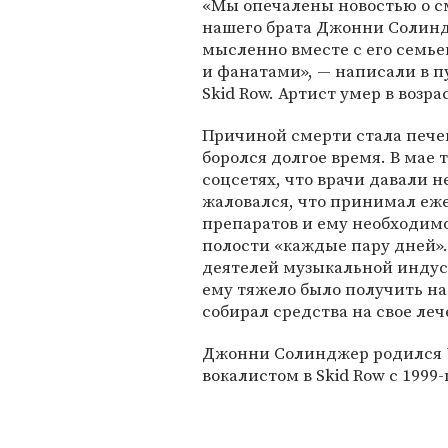
«Мы опечалены новостью о с
нашего брата Джонни Солин
мысленно вместе с его семье
и фанатами», — написали в 
Skid Row. Артист умер в возрас
Причиной смерти стала пече
боролся долгое время. В мае 
соцсетях, что врачи давали 
жаловался, что принимал еж
препаратов и ему необходим
полости «каждые пару дней». 
деятелей музыкальной индус
ему тяжело было получить н
собирал средства на свое леч
Джонни Солинджер родился 7 
вокалистом в Skid Row с 1999-г