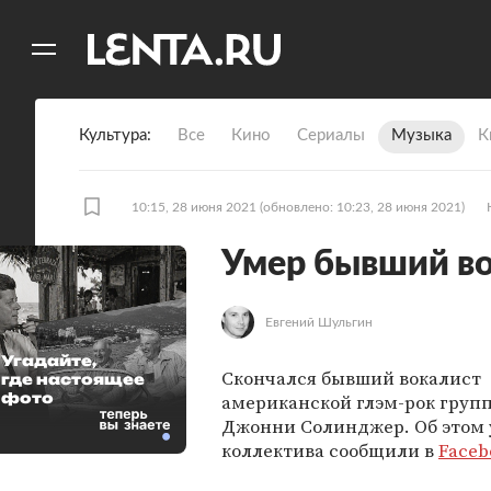
11
A
Культура
Все
Кино
Сериалы
Музыка
К
10:15, 28 июня 2021
(обновлено: 10:23, 28 июня 2021)
Умер бывший во
Евгений Шульгин
Угадайте,
Скончался бывший вокалист
где настоящее
фото
американской глэм-рок групп
Джонни Солинджер. Об этом
коллектива сообщили в
Faceb