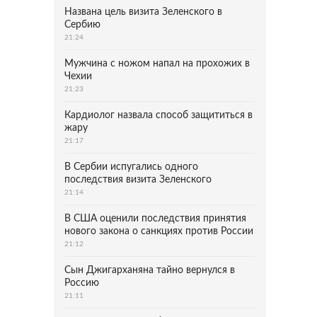
Названа цель визита Зеленского в
Сербию
21:24
Мужчина с ножом напал на прохожих в
Чехии
21:23
Кардиолог назвала способ защититься в
жару
21:17
В Сербии испугались одного
последствия визита Зеленского
21:14
В США оценили последствия принятия
нового закона о санкциях против России
21:12
Сын Джигарханяна тайно вернулся в
Россию
21:11