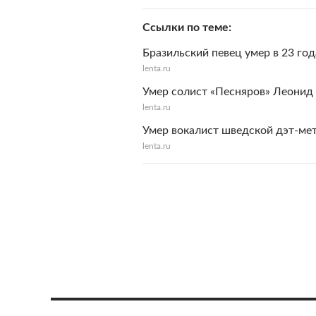
Ссылки по теме
Бразильский певец умер в 23 год
lenta.ru
Умер солист «Песняров» Леонид
lenta.ru
Умер вокалист шведской дэт-ме
lenta.ru