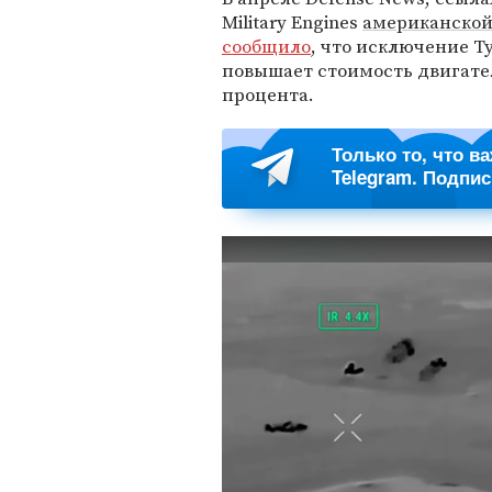
Military Engines
американской 
сообщило
, что исключение Ту
повышает стоимость двигател
процента.
Только то, что в
Telegram. Подпи