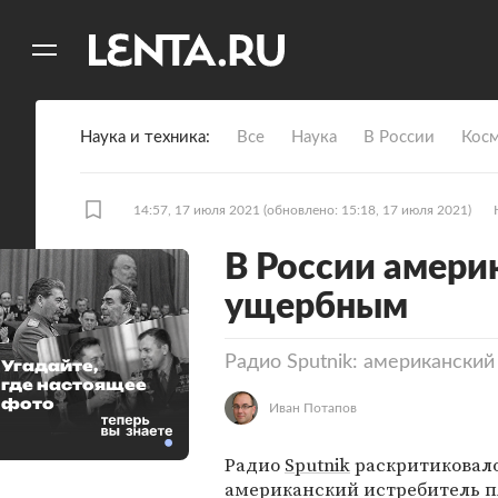
11
A
Наука и техника
Все
Наука
В России
Кос
14:57, 17 июля 2021
(обновлено: 15:18, 17 июля 2021)
В России амери
ущербным
Радио Sputnik: американский
Угадайте,
где настоящее
фото
Иван Потапов
Радио
Sputnik
раскритиковал
американский истребитель п