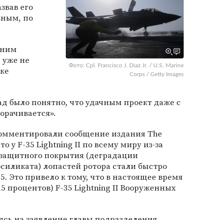
азвав его
вным, по
дним
 уже не
Фото: Cpl. Francisco J. Diaz Jr. / U.S. Marine
вке
Corps / Getty Images
ад было понятно, что удачным проект даже с
орачивается».
окомментировали сообщение издания The
что у F-35 Lightning II по всему миру из-за
защитного покрытия (деградации
силиката) лопастей ротора стали быстро
. Это привело к тому, что в настоящее время
5 процентов) F-35 Lightning II Вооруженных
аясь на заявление главы подразделения