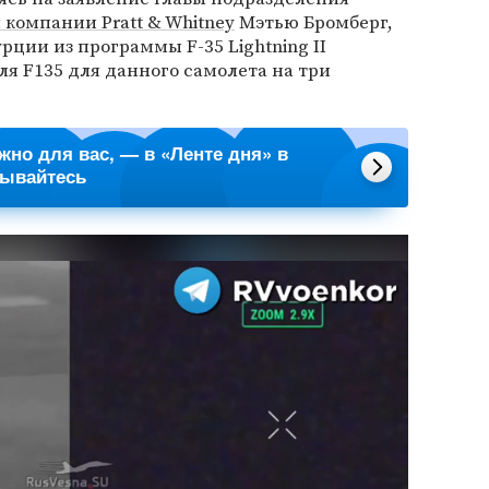
компании Pratt & Whitney
Мэтью Бромберг,
рции из программы F-35 Lightning II
я F135 для данного самолета на три
ажно для вас, — в «Ленте дня» в
сывайтесь