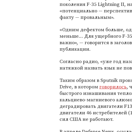
поколения F-35 Lightning II, н
«потенциально — перспекти
факту — провальным».
«Одним дефектом больше, о
меньше… Для ущербного F-35
важно», — говорится в заголо
публикации.
Согласно радио, «уже год наз
натяжкой назвать язык не пов
Таким образом в Sputnik пр
Drive, в котором
говорилось
, 
быстрого изнашивания тепло
кальциево-магниевого алюмо
деградировать двигатели F135
двигатели 46 истребителей (1
сил США не работают.
В апреле Defense News, ссыл