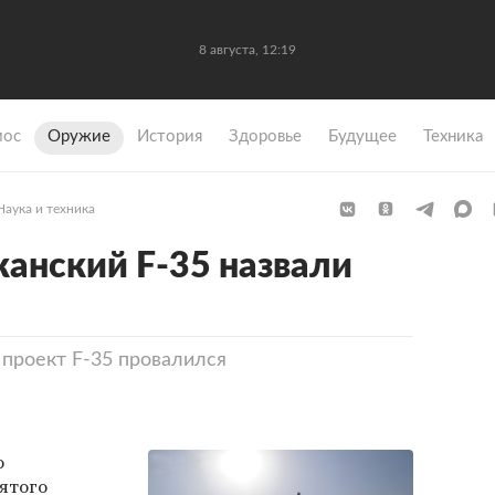
8 августа, 12:19
мос
Оружие
История
Здоровье
Будущее
Техника
Наука и техника
канский F-35 назвали
 проект F-35 провалился
о
ятого