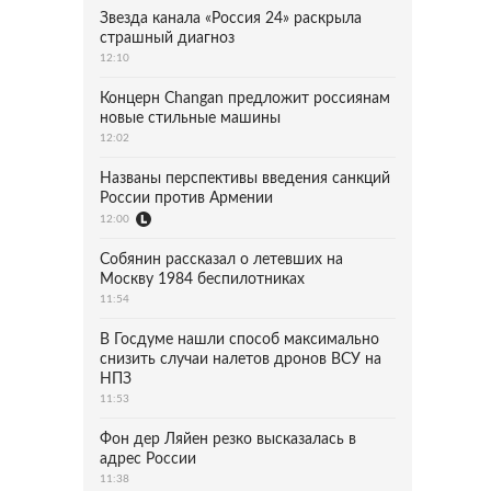
Звезда канала «Россия 24» раскрыла
страшный диагноз
12:10
Концерн Changan предложит россиянам
новые стильные машины
12:02
Названы перспективы введения санкций
России против Армении
12:00
Собянин рассказал о летевших на
Москву 1984 беспилотниках
11:54
В Госдуме нашли способ максимально
снизить случаи налетов дронов ВСУ на
НПЗ
11:53
Фон дер Ляйен резко высказалась в
адрес России
11:38