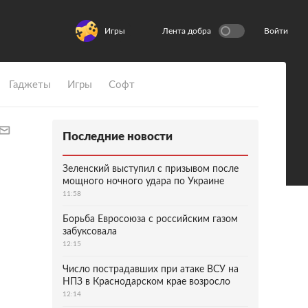
Игры
Лента добра
Войти
Гаджеты
Игры
Софт
Последние новости
Зеленский выступил с призывом после
мощного ночного удара по Украине
11:58
Борьба Евросоюза с российским газом
забуксовала
12:15
Число пострадавших при атаке ВСУ на
НПЗ в Краснодарском крае возросло
12:14