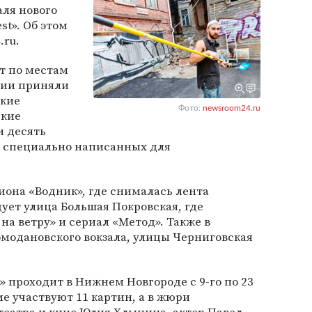
аля нового
st». Об этом
.ru.
т по местам
нии приняли
ские
Фото:
newsroom24.ru
ские
и десять
, специально написанных для
иона «Водник», где снималась лента
ует улица Большая Покровская, где
на ветру» и сериал «Метод». Также в
модановского вокзала, улицы Черниговская
» проходит в Нижнем Новгороде с 9-го по 23
е участвуют 11 картин, а в жюри