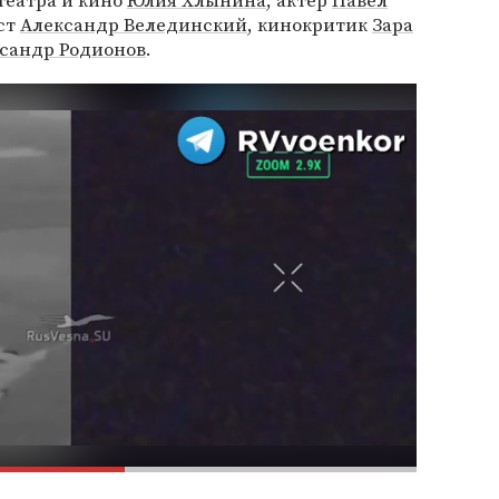
театра и кино
Юлия Хлынина
, актер
Павел
ст
Александр Велединский
, кинокритик
Зара
сандр Родионов
.