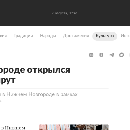
6 августа, 09:41
вия
Традиции
Народы
Достижения
Культура
Ист
ороде открылся
рут
 в Нижнем Новгороде в рамках
»
 в Нижнем