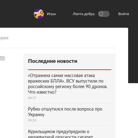
Игры
Лента добра
Войти
ория
Последние новости
«Отражена самая массовая атака
вражеских БПЛА». ВСУ выпустили по
российскому региону более 90 дронов.
Что известно?
08:57
Рубио отшутился после вопроса про
Украину
09:39
Курильщиков предупредили о
неочевидной опасности сигарет