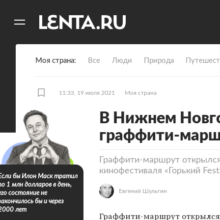
11
A
Моя страна
Все
Люди
Природа
Путешест
11:33, 19 июля 2021
Моя страна
В Нижнем Новг
граффити-марш
Граффити-маршрут открылся
кинофестиваля «Горький Fest
Если бы Илон Маск тратил
по 1 млн долларов в день,
Евгений Шульгин
его состояние не
закончилось бы и через
2000 лет
Граффити-маршрут открылся