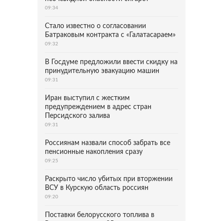
09:34
Стало известно о согласовании
Батраковым контракта с «Галатасараем»
09:32
В Госдуме предложили ввести скидку на
принудительную эвакуацию машин
09:31
Иран выступил с жестким
предупреждением в адрес стран
Персидского залива
09:31
Россиянам назвали способ забрать все
пенсионные накопления сразу
09:25
Раскрыто число убитых при вторжении
ВСУ в Курскую область россиян
09:20
Поставки белорусского топлива в