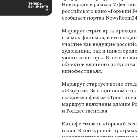
Новгороде в рамках V фестив
российского кино «Горький Fe
сообщает портал NewsRoom24
Маршрут стрит-арта проходи
съемок фильмов, в его созда
участие как ведущие россий
художники, так и нижегород
уличные авторы. В него вошл
объектов уличного искусства
кинофестиваля.
Маршрут стартует возле стад
«Жмурки». За стадионом след
создавали фильм «Тростинка 
маршрут включены здание Ро
и Рождественская.
Кинофестиваль «Горький Fest
июля. В конкурсной программ