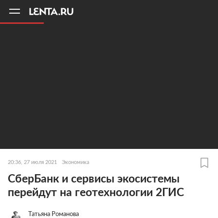
11
A
20:36, 27 июля 2021
Экономика
СберБанк и сервисы экосистемы
перейдут на геотехнологии 2ГИС
Татьяна Романова