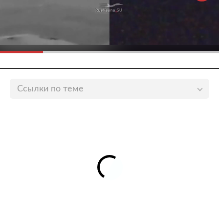
Ссылки по теме
Стала известна архитектура Политики Сбера в
области ESG и устойчивого развития
lenta.ru
СберБанк Онлайн дополнил приложение новыми
функциями
lenta.ru
Сбер и правительство Воронежской области
внедрят в регионе новые технологии
lenta.ru