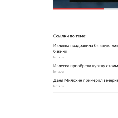
Ссылки по теме
Ивлеева поздравила бывшую же
бикини
lenta.ru
Ивлеева приобрела куртку стои
lenta.ru
Даня Милохин примерил вечерне
lenta.ru