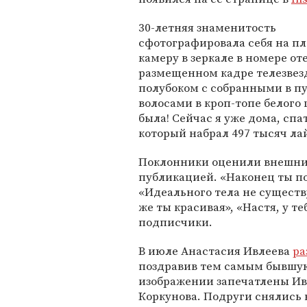
30-летняя знаменитость
сфотографировала себя на п
камеру в зеркале в номере от
размещенном кадре телезвез
полубоком с собранными в п
волосами в кроп-топе белого 
была! Сейчас я уже дома, спа
который набрал 497 тысяч ла
Поклонники оценили внешний
публикацией. «Наконец ты по
«Идеального тела не существу
же ты красивая», «Настя, у т
подписчики.
В июле Анастасия Ивлеева
ра
поздравив тем самым бывшу
изображении запечатлены И
Коркунова. Подруги снялись 