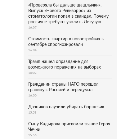
«Проверяла бы дальше шашлычки».
Выпуск «Нового Ревизорро» из
стоматологии попал в скандал. Почему
россияне требуют уволить Летучую
16:07
Стоимость квартир в новостройках в
сентябре спрогнозировали
16:04
Трамп нашел оправдание для
возможного поражения на выборах
16:02
Гражданин страны НАТО перешел
границу с Россией и передумал
16:00
Дачников научили убирать борщевик
15:59
Сыну Кадырова присвоили звание Героя
Чечни
15:56