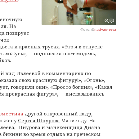
леночную
еля. На
Фото: @
nastyaivleeva
да позирует
учок
цвета и красных трусах. «Это я в отпуске
ть ложусь», — подписала пост модель,
йков.
 вид Ивлеевой в комментариях по
казала свою красивую фигуру!», «Огонь»,
ет, говорили они», «Просто богиня», «Какая
ебя прекрасная фигура», — высказывались
зместила
другой откровенный кадр,
ю жену
Сергея Шнурова
Матильду. На
влеева, Шнурова и манекенщица Диана
в бикини во время отдыха на греческом