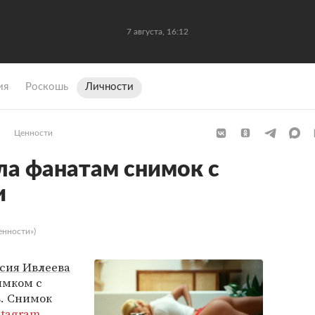
7 августа, 16:12
ия
Роскошь
Личности
Ценности
ла фанатам снимок с
и
енности»)
сия Ивлеева
имком с
в. Снимок
stagram
.