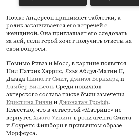
Позже Андерсон принимает таблетки, а
ролик заканчивается его встречей с
женщиной. Она приглашает его следовать
за ней, если герой хочет получить ответы на
свои вопросы.
Помимо Ривза и Мосс, в картине появятся
Нил Патрик Харрис, Яхья Абдул-Матин II,
Джада
Пинкетт Смит
,
Дэниэл Бернхард
и
Ламбер Вильсон
. Среди новичков
актерского состава также были замечены
Кристина Риччи
и
Джонатан Грофф
.
Известно, что в четвертой «Матрице» не
вернутся
Хьюго Уивинг
в роли агента Смита
и Лоуренс Фишборн в привычном образе
Морфеуса.