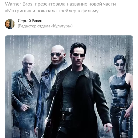
Warner Bros. презентовала название новой части
«Матрицы» и показала трейлер к фильму
Сергей Равин
(Редактор отдела «Культура»)