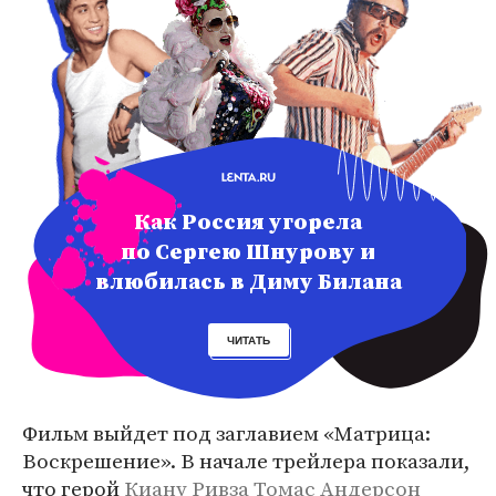
Как Россия угорела
по Сергею Шнурову и
влюбилась в Диму Билана
ЧИТАТЬ
Фильм выйдет под заглавием «Матрица:
Воскрешение». В начале трейлера показали,
что герой
Киану Ривза
Томас Андерсон