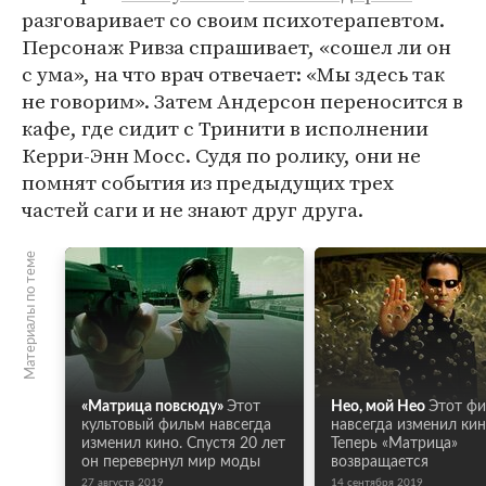
разговаривает со своим психотерапевтом.
Персонаж Ривза спрашивает, «сошел ли он
с ума», на что врач отвечает: «Мы здесь так
не говорим». Затем Андерсон переносится в
кафе, где сидит с Тринити в исполнении
Керри-Энн Мосс. Судя по ролику, они не
помнят события из предыдущих трех
частей саги и не знают друг друга.
Материалы по теме
«Матрица повсюду»
Этот
Нео, мой Нео
Этот ф
культовый фильм навсегда
навсегда изменил кин
изменил кино. Спустя 20 лет
Теперь «Матрица»
он перевернул мир моды
возвращается
27 августа 2019
14 сентября 2019