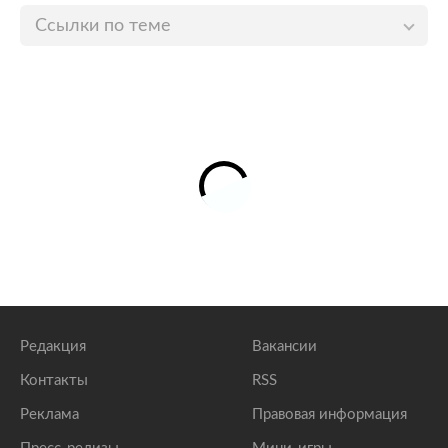
Ссылки по теме
Покупатели китайских товаров столкнулись с
проблемой
lenta.ru
Еврозона останется без многомиллиардной
помощи
lenta.ru
Китай отказался помогать собственной экономике
lenta.ru
Редакция
Вакансии
Контакты
RSS
Реклама
Правовая информация