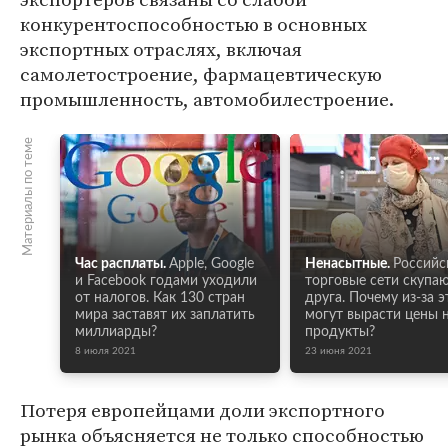
конкурентоспособностью в основных
экспортных отраслях, включая
самолетостроение, фармацевтическую
промышленность, автомобилестроение.
Материалы по теме
Час расплаты.
Apple, Google
Ненасытные.
Российс
и Facebook годами уходили
торговые сети скупа
от налогов. Как 130 стран
друга. Почему из-за э
мира заставят их заплатить
могут вырасти цены 
миллиарды?
продукты?
8 июля 2021
23 июня 2021
Потеря европейцами доли экспортного
рынка объясняется не только способностью