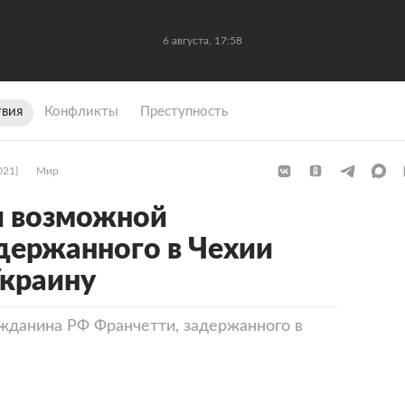
6 августа, 17:58
вия
Конфликты
Преступность
021)
Мир
и возможной
держанного в Чехии
Украину
жданина РФ Франчетти, задержанного в