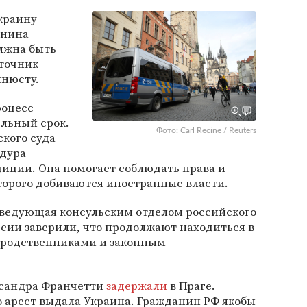
краину
янина
лжна быть
сточник
нюсту
.
роцесс
ельный срок.
Фото: Carl Recine / Reuters
ского суда
едура
диции. Она помогает соблюдать права и
торого добиваются иностранные власти.
ведующая консульским отделом российского
ссии заверили, что продолжают находиться в
о родственниками и законным
ксандра Франчетти
задержали
в Праге.
 арест выдала Украина. Гражданин РФ якобы