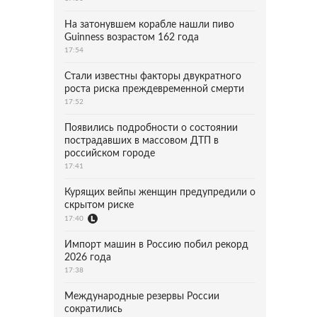
На затонувшем корабле нашли пиво
Guinness возрастом 162 года
17:54
Стали известны факторы двукратного
роста риска преждевременной смерти
17:52
Появились подробности о состоянии
пострадавших в массовом ДТП в
российском городе
17:41
Курящих вейпы женщин предупредили о
скрытом риске
17:40
Импорт машин в Россию побил рекорд
2026 года
17:38
Международные резервы России
сократились