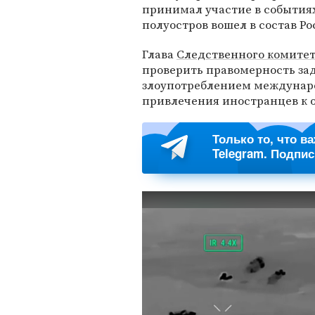
принимал участие в событиях
полуостров вошел в состав Ро
Глава
Следственного комитет
проверить правомерность за
злоупотреблением междунар
привлечения иностранцев к 
Только то, что в
Telegram. Подпи