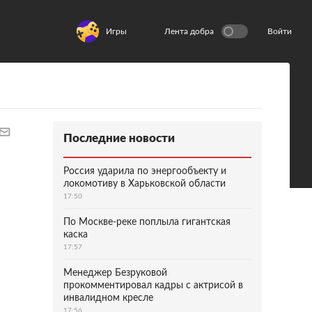
Игры
Лента добра
Войти
Последние новости
Россия ударила по энергообъекту и
локомотиву в Харьковской области
17:50
По Москве-реке поплыла гигантская
каска
17:57
Менеджер Безруковой
прокомментировал кадры с актрисой в
инвалидном кресле
17:56