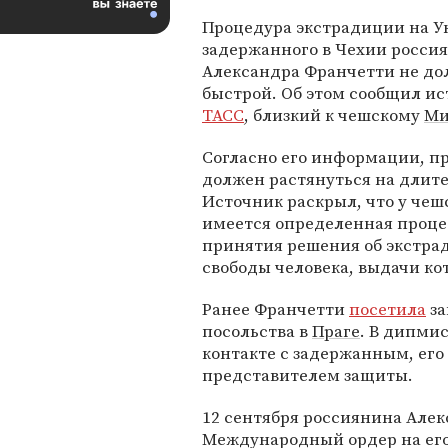
Процедура экстрадиции на У
задержанного в Чехии росси
Александра Франчетти не до
быстрой. Об этом сообщил и
ТАСС
, близкий к чешскому
Ми
Согласно его информации, п
должен растянуться на длит
Источник раскрыл, что у чеш
имеется определенная проц
принятия решения об экстра
свободы человека, выдачи ко
Ранее Франчетти
посетила
за
посольства в
Праге
. В дипми
контакте с задержанным, ег
представителем защиты.
12 сентября россиянина Але
Международный ордер на его