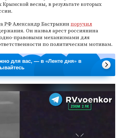
 Крымской весны, в результате которых
ссии.
а РФ
Александр Бастрыкин
поручил
держания. Он назвал арест россиянина
одно-правовыми механизмами для
ответственности по политическим мотивам.
ажно для вас, — в «Ленте дня» в
сывайтесь