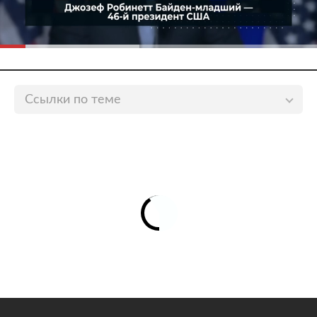
Ссылки по теме
США оказались на грани экономической
катастрофы
lenta.ru
США оказались на пороге чрезвычайного решения
по госдолгу
lenta.ru
Госдолг США достиг потолка
lenta.ru