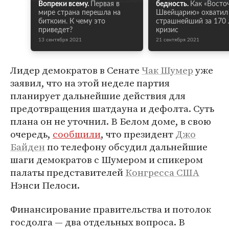
Вопреки всему.
Первая в
бедность.
Как «Восто
мире страна перешла на
Швейцарию» охватил
биткоин. К чему это
страшнейший за 170 
приведет?
кризис
13 сентября 2021
21 сентября 2021
Лидер демократов в Сенате
Чак Шумер
уже
заявил, что на этой неделе партия
планирует дальнейшие действия для
предотвращения шатдауна и дефолта. Суть
плана он не уточнил. В Белом доме, в свою
очередь,
сообщили
, что президент
Джо
Байден
по телефону обсудил дальнейшие
шаги демократов с Шумером и спикером
палаты представителей
Конгресса США
Нэнси Пелоси.
Финансирование правительства и потолок
госдолга — два отдельных вопроса. В