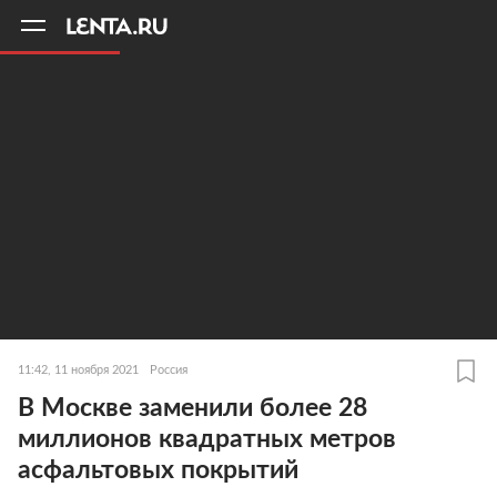
11
A
11:42, 11 ноября 2021
Россия
В Москве заменили более 28
миллионов квадратных метров
асфальтовых покрытий