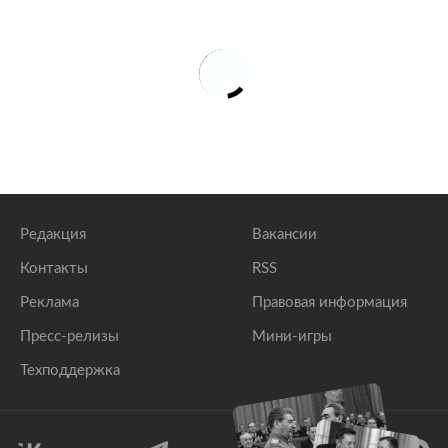
Заммэра Москвы заявил о готовности павильона
ВДНХ для музея ОКР на 40 процентов
lenta.ru
Около 4 миллионов москвичей получат льготы и
субсидии на оплату ЖКУ
lenta.ru
Редакция
Вакансии
Контакты
RSS
Реклама
Правовая информация
Пресс-релизы
Мини-игры
Техподдержка