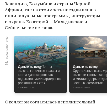
Зеландию, Колумбию и страны Черной
Африки, где на стоимость поездки влияют
индивидуальные программы, инструкторы
и охрана. Ко второй — Мальдивские и
Сейшельские острова.
Материалы по теме
Деньги на воду
Тонны
Деньги на ветер
золота, гоночные трассы и
Хрустальные вазы, м
кости динозавров: как
золотые троны: как 
отдыхают миллиардеры на
и миллиардеры отды
роскошных яхтах
частных самолетах
13 июля 2020
7 августа 2020
С коллегой согласилась исполнительный