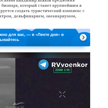
рославля
Владимир Волков
предложил
й биопарк, который станет крупнейшим в
руется создать туристический комплекс с
нтром, дельфинарием, океанариумом,
.
ажно для вас, — в «Ленте дня» в
сывайтесь