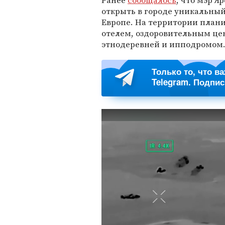
Ранее
сообщалось
, что мэр Я
открыть в городе уникальны
Европе. На территории плани
отелем, оздоровительным це
этнодеревней и ипподромом
Только то, что в
Telegram. Подпи