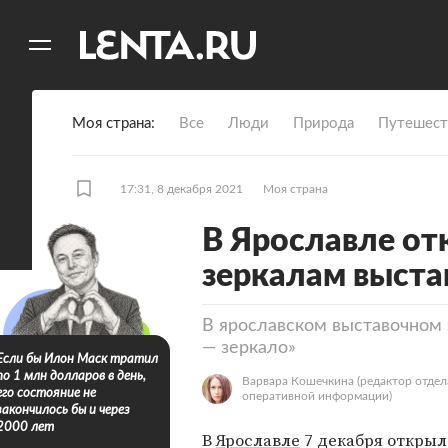
11
A
Моя страна
Все
Люди
Природа
Путешест
17:31, 8 декабря 2021
Моя страна
В Ярославле от
зеркалам выста
В ярославском выставочном 
— зеркало»
Если бы Илон Маск тратил
по 1 млн долларов в день,
Варвара Кошечкина
(редактор отдел
его состояние не
оперативной информации)
закончилось бы и через
2000 лет
В
Ярославле
7 декабря открыл