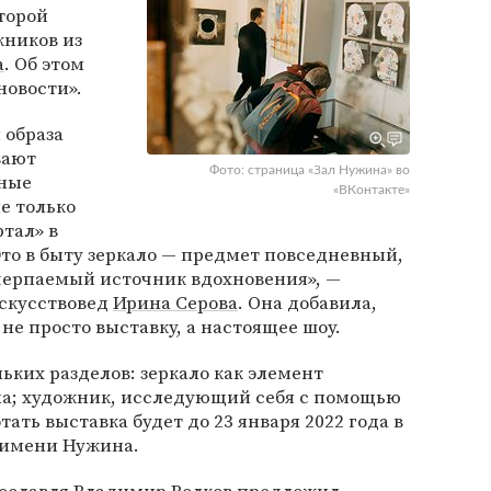
оторой
ников из
а
. Об этом
новости».
 образа
вают
Фото: страница «Зал Нужина» во
ные
«ВКонтакте»
не только
ртал» в
то в быту зеркало — предмет повседневный,
счерпаемый источник вдохновения», —
искусствовед
Ирина Серова
. Она добавила,
 не просто выставку, а настоящее шоу.
ьких разделов: зеркало как элемент
на; художник, исследующий себя с помощью
тать выставка будет до 23 января 2022 года в
 имени Нужина.