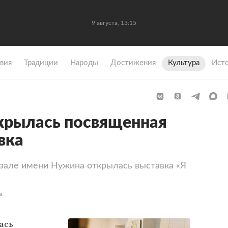
9 августа, 13:15
вия
Традиции
Народы
Достижения
Культура
Ист
крылась посвященная
вка
зале имени Нужина открылась выставка «Я
а
ась