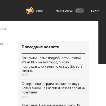
Игры
Лента добра
Войти
ория
Последние новости
Раскрыты новые подробности ночной
атаки ВСУ на Белгород. Число
пострадавших увеличилось до 25, есть
жертвы
11:39
Changan подтвердил появление двух
новых машин в России и назвал сроки их
появления
13:07
Александр Невский потерял почти 19