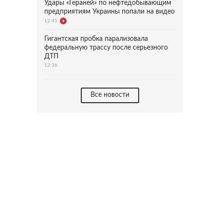
Удары «Гераней» по нефтедобывающим
предприятиям Украины попали на видео
12:41
Гигантская пробка парализовала
федеральную трассу после серьезного
ДТП
12:36
Все новости