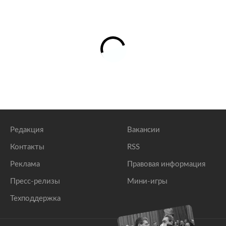
Редакция
Вакансии
Контакты
RSS
Реклама
Правовая информация
Пресс-релизы
Мини-игры
Техподдержка