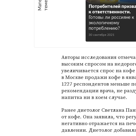
е
:
Потребителей призв
к ответственности.
Готовы ли россияне к
экологичному
потреблению?
30 сентября 2021
Авторы исследования отмеча
высоким спросом на недорого
увеличивается спрос на кофе
в Москве продажи кофе в январ
1227 респондентов меньше по
рекомендации врача, не разд
напитка ни в коем случае.
Ранее диетолог Светлана Па
от кофе. Она заявила, что ре
негативно отражается на пе
давлении. Диетолог добавила