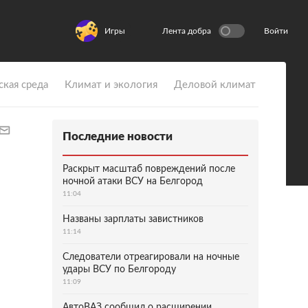
Игры
Лента добра
Войти
ская среда
Климат и экология
Деловой климат
Последние новости
Раскрыт масштаб повреждений после
ночной атаки ВСУ на Белгород
11:04
Названы зарплаты завистников
11:14
Следователи отреагировали на ночные
удары ВСУ по Белгороду
11:09
АвтоВАЗ сообщил о расширении