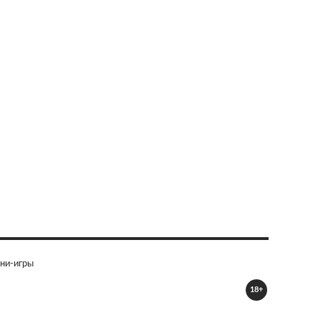
ни-игры
18+