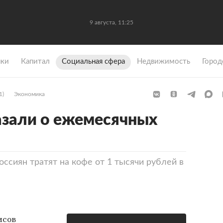
9 августа, 11:25
ки
Капитал
Социальная сфера
Недвижимость
Город
1)
Экономика
азали о ежемесячных
ссиян тратят на кофе от 1 тысячи рублей в
исов