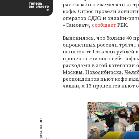
рассказали о ежемесячных тр
кофе. Опрос провели логист
оператор СДЭК и онлайн-рит
«Самокат»,
сообщает
РБК.
Выяснилось, что больше 40 п
опрошенных россиян тратят н
напиток от 1 тысячи рублей в 
процента считают себя коф
расходами в этой категории
Москвы
,
Новосибирска
,
Челя
респондентов пьют кофе каж
чашки, а 13 процентов пьют 
М
а
т
р
и
а
л
ы
п
о
т
е
м
е