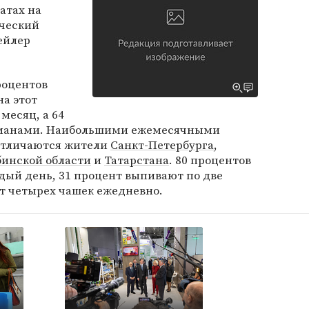
атах на
ический
ейлер
роцентов
а этот
месяц, а 64
еманами. Наибольшими ежемесячными
 отличаются жители
Санкт-Петербурга
,
бинской области
и
Татарстана
. 80 процентов
дый день, 31 процент выпивают по две
от четырех чашек ежедневно.