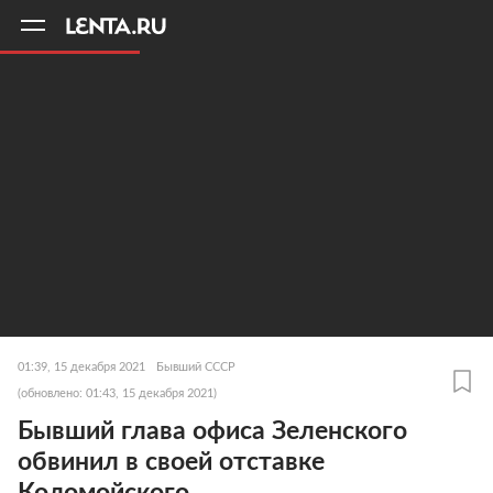
11
A
01:39, 15 декабря 2021
Бывший СССР
(обновлено: 01:43, 15 декабря 2021)
Бывший глава офиса Зеленского
обвинил в своей отставке
Коломойского