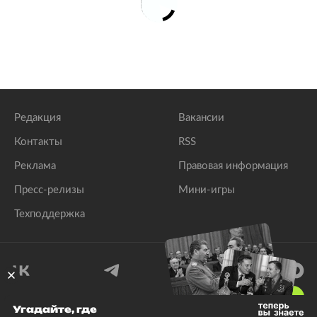
Редакция
Вакансии
Контакты
RSS
Реклама
Правовая информация
Пресс-релизы
Мини-игры
Техподдержка
18
+
Угадайте, где