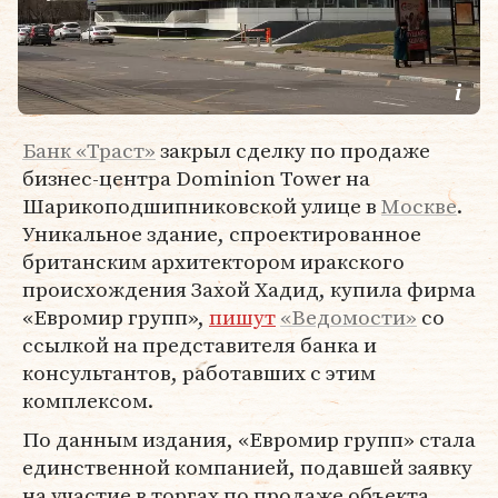
Банк «Траст»
закрыл сделку по продаже
бизнес-центра Dominion Tower на
Шарикоподшипниковской улице в
Москве
.
Уникальное здание, спроектированное
британским архитектором иракского
происхождения Захой Хадид, купила фирма
«Евромир групп»,
пишут
«Ведомости»
со
ссылкой на представителя банка и
консультантов, работавших с этим
комплексом.
По данным издания, «Евромир групп» стала
единственной компанией, подавшей заявку
на участие в торгах по продаже объекта.