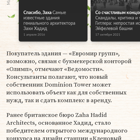
Спасибо, Заха
Самые
Со счастливым концо
известные здания
Скандалы, критика и 
гениального архитектора
Гитлера: непростая и
Захи Хадид
Эйфелевой башни
1 апреля 2016
17 октября 2021
Покупатель здания — «Евромир групп»,
возможно, связан с букмекерской конторой
«Олимп», отмечают «Ведомости».
Консультанты полагают, что новый
собственник Dominion Tower может
использовать объект как для собственных
нужд, так и сдать комплекс в аренду.
Ранее британское бюро Zaha Hadid
Architects, основанное Хадид, стало
победителем открытого международного
конкурса на дизайн станции «Кленовый