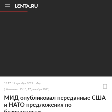
11
A
13:17, 17 декабря 2021
Мир
(обновлено: 15:10, 17 декабря 2021)
МИД опубликовал переданные США
и НАТО предложения по
безопасности