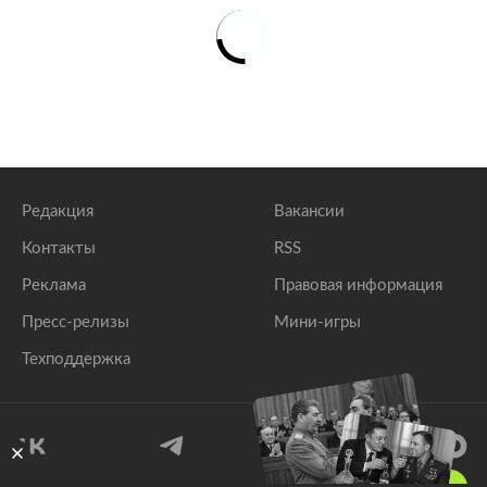
Редакция
Вакансии
Контакты
RSS
Реклама
Правовая информация
Пресс-релизы
Мини-игры
Техподдержка