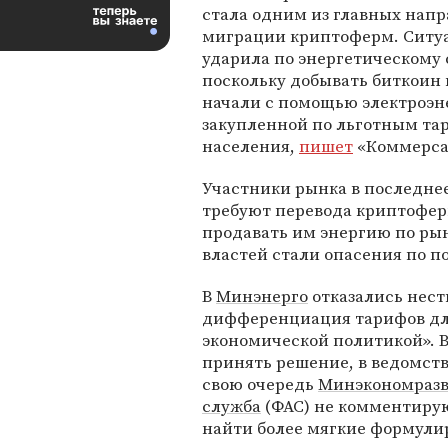
стала одним из главных нап
миграции криптоферм. Ситу
ударила по энергетическому 
поскольку добывать биткоин 
начали с помощью электроэн
закупленной по льготным та
населения,
пишет
«Коммерса
Участники рынка в последне
требуют перевода криптофер
продавать им энергию по ры
властей стали опасения по п
В
Минэнерго
отказались нест
дифференциация тарифов для
экономической политикой». В
принять решение, в ведомств
свою очередь
Минэкономраз
служба
(ФАС) не комментиру
найти более мягкие формули