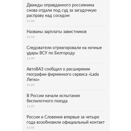
Дважды оправданного россиянина
снова отдали под суд за загадочную
расправу над соседом
11:26
Названы зарплаты завистников
11:14
Следователи отреагировали на ночные
удары ВСУ по Белгороду
11:09
АвтоВАЗ сообщил о расширении
географии фирменного сервиса «Lada
Легко»
11:07
В России начали испытания
беспилотного поезда
11:07
Россия и Словения впервые за четыре
года возобновили официальный контакт
11:05