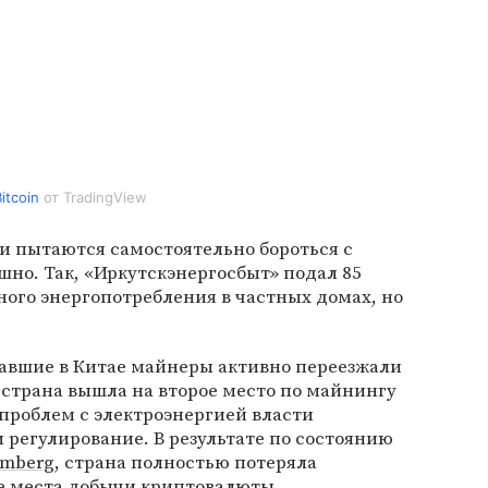
itcoin
от TradingView
и пытаются самостоятельно бороться с
шно. Так, «Иркутскэнергосбыт» подал 85
ого энергопотребления в частных домах, но
авшие в Китае майнеры активно переезжали
те страна вышла на второе место по майнингу
 проблем с электроэнергией власти
 регулирование. В результате по состоянию
omberg
, страна полностью потеряла
ве места добычи криптовалюты.