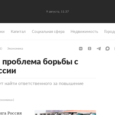
9 августа, 11:37
ки
Капитал
Социальная сфера
Недвижимость
Город
1)
Экономика
я проблема борьбы с
ссии
ут найти ответственного за повышение
ономика»)
нга Россия