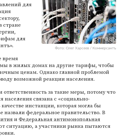
равлений для
ация
сектору,
в стране
ергии,
рифам для
нтъ».
Фото: Олег Харсеев / Коммерсантъ
е время
мы в жилых домах на другие тарифы, чтобы
ночным ценам. Однако главной проблемой
оводу возможной реакции населения.
и ответственность за такие меры, потому что
 населения связана с «социально-
 качестве инстанции, которая могла бы
е назвали федеральное правительство. В
вития
и
Федеральная антимонопольная
ют ситуацию, а участники рынка пытаются
ровки.