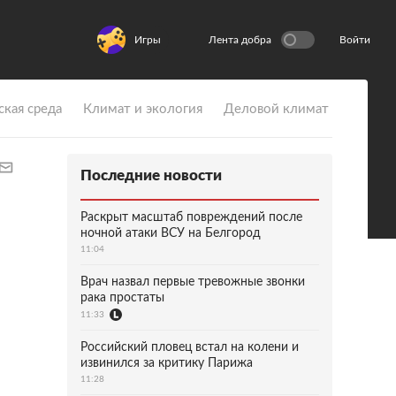
Игры
Лента добра
Войти
ская среда
Климат и экология
Деловой климат
Последние новости
Раскрыт масштаб повреждений после
ночной атаки ВСУ на Белгород
11:04
Врач назвал первые тревожные звонки
рака простаты
11:33
Российский пловец встал на колени и
извинился за критику Парижа
11:28