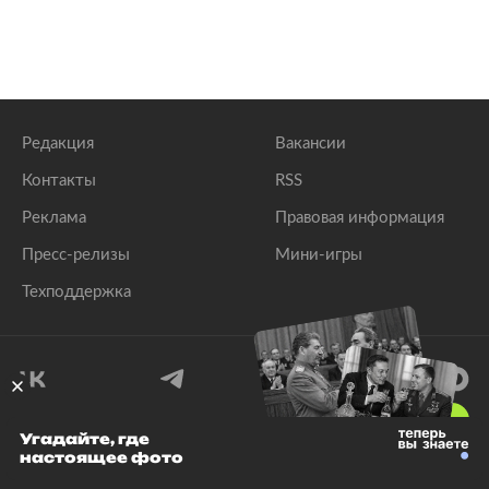
Редакция
Вакансии
Контакты
RSS
Реклама
Правовая информация
Пресс-релизы
Мини-игры
Техподдержка
18
+
Угадайте, где
настоящее фото
© 1999–2026 Все права защищены.
ООО «Лента.Ру»