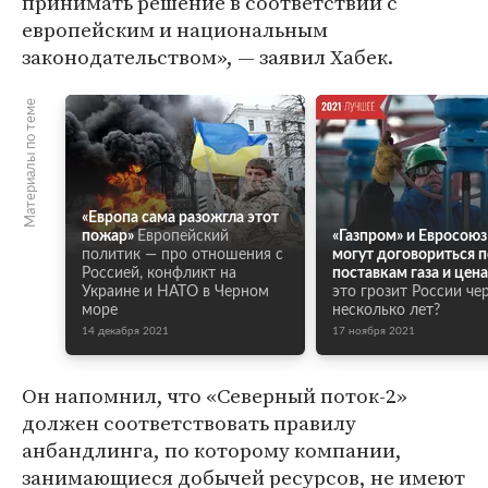
принимать решение в соответствии с
европейским и национальным
законодательством», — заявил Хабек.
Материалы по теме
«Европа сама разожгла этот
пожар»
Европейский
«Газпром» и Евросоюз
политик — про отношения с
могут договориться п
Россией, конфликт на
поставкам газа и цена
Украине и НАТО в Черном
это грозит России че
море
несколько лет?
14 декабря 2021
17 ноября 2021
Он напомнил, что «Северный поток-2»
должен соответствовать правилу
анбандлинга, по которому компании,
занимающиеся добычей ресурсов, не имеют