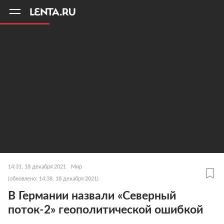
11
A
14:31, 18 декабря 2021
Мир
(обновлено: 14:38, 18 декабря 2021)
В Германии назвали «Северный
поток-2» геополитической ошибкой