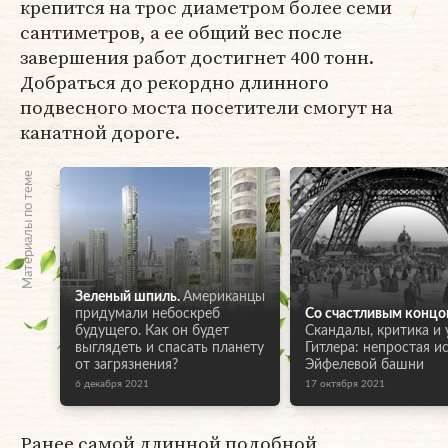
крепится на трос диаметром более семи
сантиметров, а ее общий вес после
завершения работ достигнет 400 тонн.
Добраться до рекордно длинного
подвесного моста посетители смогут на
канатной дороге.
Материалы по теме
Зеленый шпиль.
Американцы
придумали небоскреб
Со счастливым концо
будущего. Как он будет
Скандалы, критика и 
выглядеть и спасать планету
Гитлера: непростая и
от загрязнения?
Эйфелевой башни
6 декабря 2021
17 октября 2021
Ранее самой длинной подобной