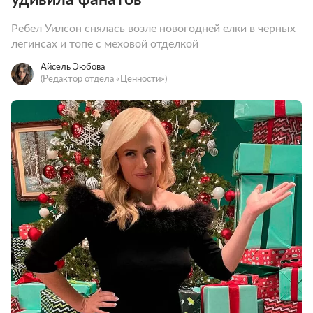
Ребел Уилсон снялась возле новогодней елки в черных
легинсах и топе с меховой отделкой
Айсель Эюбова
(Редактор отдела «Ценности»)