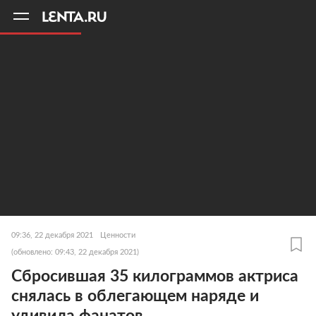
11
A
09:36, 22 декабря 2021
Ценности
(обновлено: 09:43, 22 декабря 2021)
Сбросившая 35 килограммов актриса
снялась в облегающем наряде и
удивила фанатов