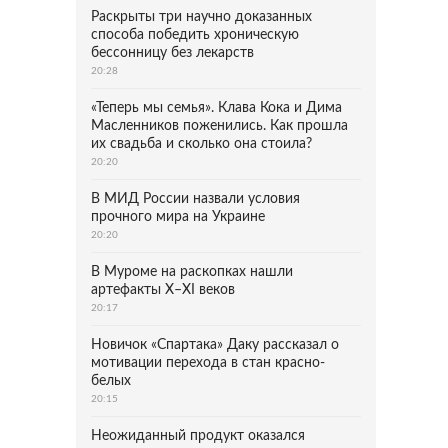
Раскрыты три научно доказанных
способа победить хроническую
бессонницу без лекарств
20:28
«Теперь мы семья». Клава Кока и Дима
Масленников поженились. Как прошла
их свадьба и сколько она стоила?
20:20
В МИД России назвали условия
прочного мира на Украине
20:20
В Муроме на раскопках нашли
артефакты X–XI веков
20:17
Новичок «Спартака» Даку рассказал о
мотивации перехода в стан красно-
белых
20:15
Неожиданный продукт оказался