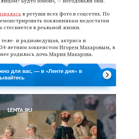
 лицом? Будто зомби», — негодовали они.
изналась
в ретуши всех фото в соцсетях. По
 демонстрировать поклонникам недостатки
а стесняется в реальной жизни.
 теле- и радиоведущая, актриса и
 34-летним хоккеистом
Игорем Макаровым
, в
у нее родилась дочь
Мария Макарова
.
ажно для вас, — в «Ленте дня» в
сывайтесь