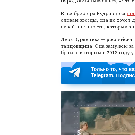
народ обманываешь?», «Что с
В ноябре Лера Кудрявцева
пр
словам звезды, она не хочет
своей внешности, которых он
Лера Курявцева — российская
танцовщица. Она замужем за
браке с которым в 2018 году 
Только то, что в
Telegram. Подпи