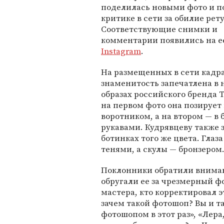
поделилась новыми фото и п
критике в сети за обилие рет
Соответствующие снимки и
комментарии появились на е
Instagram
.
На размещенных в сети кадра
знаменитость запечатлена в 
образах российского бренда T
на первом фото она позирует
воротником, а на втором — 
рукавами. Кудрявцеву также 
ботинках того же цвета. Гл
тенями, а скулы — бронзером
Поклонники обратили вниман
обругали ее за чрезмерный фо
мастера, кто корректировал 
зачем такой фотошоп? Вы и та
фотошопом в этот раз», «Лера