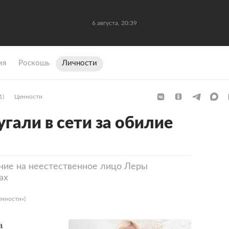
6 августа, 20:39
ия
Роскошь
Личности
1)
Ценности
гали в сети за обилие
ние на неестественное лицо Леры
ах
енности»)
а