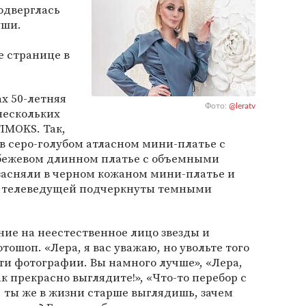
одверглась
уши.
е странице в
х 50-летняя
Фото:
@leratv
нескольких
IMOKS. Так,
 в серо-голубом атласном мини-платье с
в бежевом длинном платье с объемными
засняли в черном кожаном мини-платье и
аза телеведущей подчеркнуты темными
.
ие на неестественное лицо звезды и
тошоп. «Лера, я вас уважаю, но увольте того
эти фотографии. Вы намного лучше», «Лера,
к прекрасно выглядите!», «Что-то перебор с
, ты же в жизни старше выглядишь, зачем