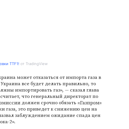
овки TTF1!
от TradingView
краина может отказаться от импорта газа в
 Украина все будет делать правильно, то
олжны импортировать газ», — сказал глава
 считает, что генеральный директорат по
комиссии
должен срочно обязать
«Газпром»
ки газа, это приведет к снижению цен на
 назвал заблуждением ожидание спада цен
ока-2».