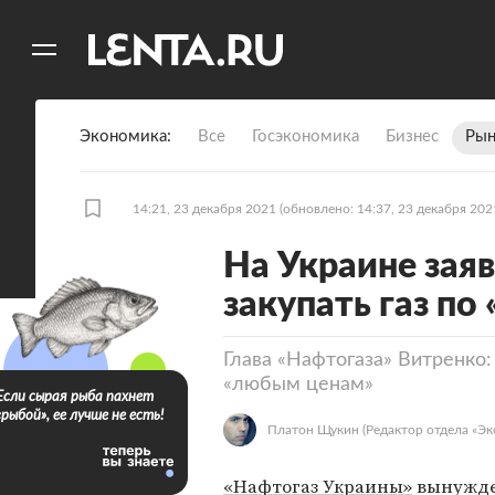
11
A
Экономика
Все
Госэкономика
Бизнес
Рын
14:21, 23 декабря 2021
(обновлено: 14:37, 23 декабря 202
На Украине зая
закупать газ п
Глава «Нафтогаза» Витренко:
«любым ценам»
Если сырая рыба пахнет
«рыбой», ее лучше не есть!
Платон Щукин
(Редактор отдела «Эк
«Нафтогаз Украины»
вынужде