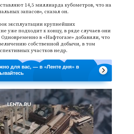
оставляют 14,5 миллиарда кубометров, что на
альных запасов», сказал он.
срок эксплуатации крупнейших
не уже подходит к концу, в ряде случаев они
 Одновременно в «Нафтогазе» добавили, что
увеличению собственной добычи, в том
рспективных участков недр.
ажно для вас, — в «Ленте дня» в
сывайтесь