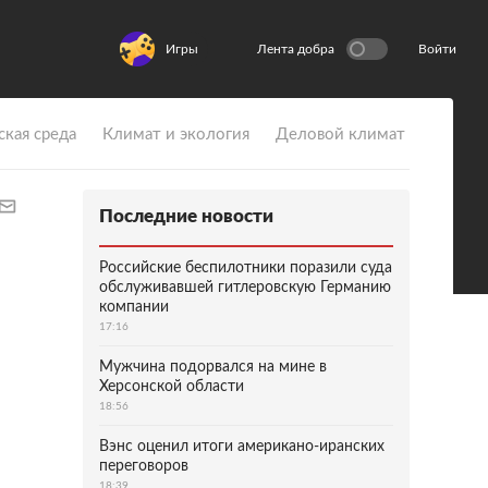
Игры
Лента добра
Войти
ская среда
Климат и экология
Деловой климат
Последние новости
Российские беспилотники поразили суда
обслуживавшей гитлеровскую Германию
компании
17:16
Мужчина подорвался на мине в
Херсонской области
18:56
Вэнс оценил итоги американо-иранских
переговоров
18:39