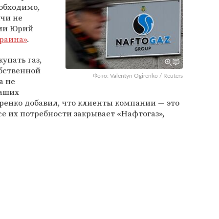
еобходимо,
ычи не
нии
Юрий
раина»
.
упать газ,
обственной
Фото: Valentyn Ogirenko / Reuters
а не
наших
тренко добавил, что клиенты компании — это
се их потребности закрывает «Нафтогаз»,