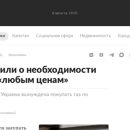
8 августа, 19:01
ки
Капитал
Социальная сфера
Недвижимость
Город
1)
Экономика
вили о необходимости
о «любым ценам»
 Украина вынуждена покупать газ по
ономика»)
н закупать