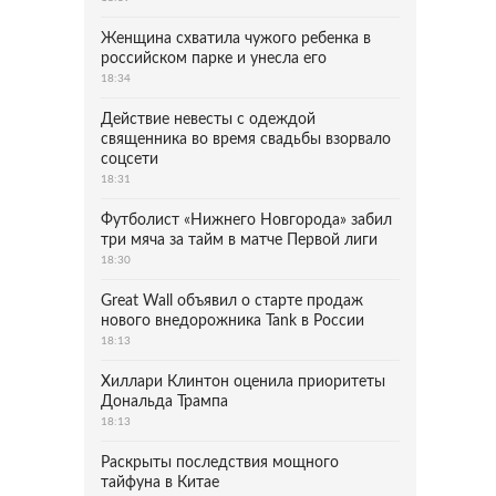
Женщина схватила чужого ребенка в
российском парке и унесла его
18:34
Действие невесты с одеждой
священника во время свадьбы взорвало
соцсети
18:31
Футболист «Нижнего Новгорода» забил
три мяча за тайм в матче Первой лиги
18:30
Great Wall объявил о старте продаж
нового внедорожника Tank в России
18:13
Хиллари Клинтон оценила приоритеты
Дональда Трампа
18:13
Раскрыты последствия мощного
тайфуна в Китае