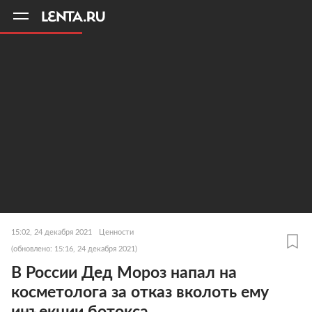
11
A
15:02, 24 декабря 2021
Ценности
(обновлено: 15:16, 24 декабря 2021)
В России Дед Мороз напал на
косметолога за отказ вколоть ему
инъекции ботокса