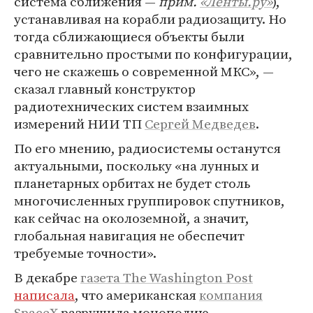
система сближения —
прим.
«Ленты.ру»
),
устанавливая на корабли радиозащиту. Но
тогда сближающиеся объекты были
сравнительно простыми по конфигурации,
чего не скажешь о современной МКС», —
сказал главный конструктор
радиотехнических систем взаимных
измерений НИИ ТП
Сергей Медведев
.
По его мнению, радиосистемы останутся
актуальными, поскольку «на лунных и
планетарных орбитах не будет столь
многочисленных группировок спутников,
как сейчас на околоземной, а значит,
глобальная навигация не обеспечит
требуемые точности».
В декабре
газета The Washington Post
написала
, что американская
компания
SpaceX
разрушила монополию