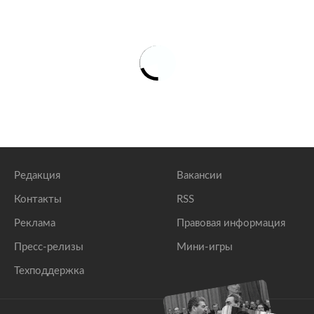
Редакция
Вакансии
Контакты
RSS
Реклама
Правовая информация
Пресс-релизы
Мини-игры
Техподдержка