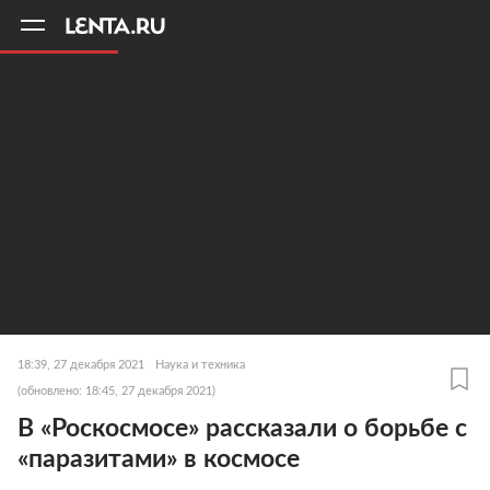
11
A
18:39, 27 декабря 2021
Наука и техника
(обновлено: 18:45, 27 декабря 2021)
В «Роскосмосе» рассказали о борьбе с
«паразитами» в космосе