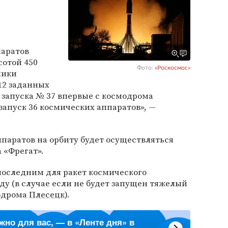
паратов
сотой 450
Фото:
«Роскосмос»
ники
12 заданных
 запуска № 37 впервые с космодрома
запуск 36 космических аппаратов», —
паратов на орбиту будет осуществляться
 «Фрегат».
последним для ракет космического
оду (в случае если не будет запущен тяжелый
модрома
Плесецк
).
ажно для вас, — в «Ленте дня» в