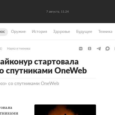
7 августа, 11:24
мос
Оружие
История
Здоровье
Будущее
Техника
1)
Наука и техника
айконур стартовала
со спутниками OneWeb
оюз» со спутниками OneWeb
овала
утниками