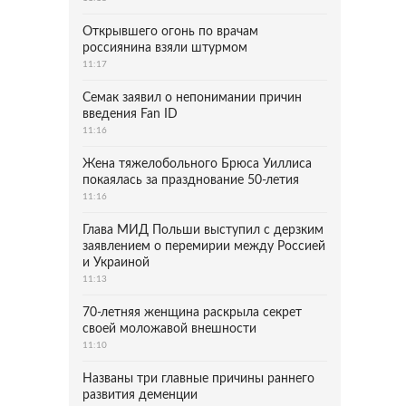
Открывшего огонь по врачам
россиянина взяли штурмом
11:17
Семак заявил о непонимании причин
введения Fan ID
11:16
Жена тяжелобольного Брюса Уиллиса
покаялась за празднование 50-летия
11:16
Глава МИД Польши выступил с дерзким
заявлением о перемирии между Россией
и Украиной
11:13
70-летняя женщина раскрыла секрет
своей моложавой внешности
11:10
Названы три главные причины раннего
развития деменции