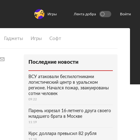
Игры
Лента добра
Войти
Гаджеты
Игры
Софт
Последние новости
ВСУ атаковали беспилотниками
логистический центр в уральском
регионе. Начался пожар, эвакуированы
сотни человек
09:22
Парень изрезал 16-летнего друга своего
младшего брата в Москве
11:19
Курс доллара превысил 82 рубля
11:18