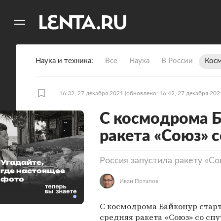
11
A
Наука и техника
Все
Наука
В России
Кос
16:32, 27 декабря 2021
(обновлено: 16:42, 27 декабря 202
С космодрома Б
ракета «Союз» 
Россия запустила ракету «С
Угадайте,
где настоящее
фото
Иван Потапов
С космодрома
Байконур
старт
средняя ракета «Союз» со сп