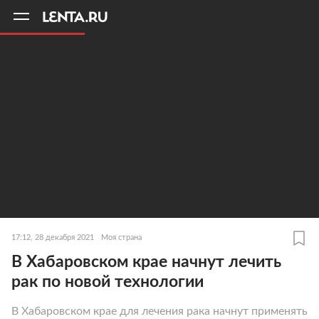
11
A
17:12, 28 декабря 2021
Моя страна
В Хабаровском крае начнут лечить
рак по новой технологии
В Хабаровском крае для лечения рака начнут применять