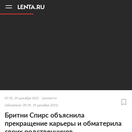
11
A
07:50, 29 декабря 2021
Ценности
(обновлено: 09:39, 29 декабря 2021)
Бритни Спирс объяснила
прекращение карьеры и обматерила
своих родственников